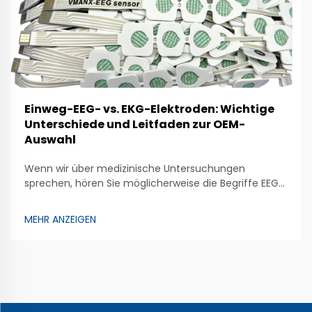
Einweg-EEG- vs. EKG-Elektroden: Wichtige
Unterschiede und Leitfaden zur OEM-
Auswahl
Wenn wir über medizinische Untersuchungen
sprechen, hören Sie möglicherweise die Begriffe EEG
und EKG. Beide Untersuchungen nutzen Elektroden,
um Ärzten zu helfen, den Gesundheitszustand
MEHR ANZEIGEN
unseres Körpers zu überprüfen. Das EEG
(Elektroenzephalogramm) analysiert die
Gehirnaktivität. Dazu werden spezielle Elektroden…