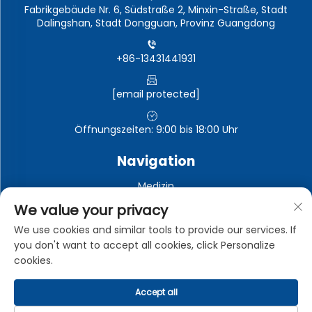
Fabrikgebäude Nr. 6, Südstraße 2, Minxin-Straße, Stadt
Dalingshan, Stadt Dongguan, Provinz Guangdong
+86-13431441931
[email protected]
Öffnungszeiten: 9:00 bis 18:00 Uhr
Navigation
Medizin
Automobil-Elektronik
We value your privacy
Elektronische und elektrische Geräte
We use cookies and similar tools to provide our services. If
you don't want to accept all cookies, click Personalize
Industrie
cookies.
Accept all
Urheberrechte © Dongguan Zhongman Industrial Co., Ltd.