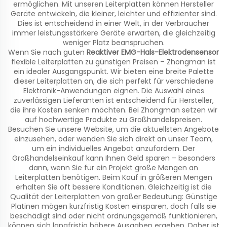
ermöglichen. Mit unseren Leiterplatten können Hersteller
Geräte entwickeln, die kleiner, leichter und effizienter sind.
Dies ist entscheidend in einer Welt, in der Verbraucher
immer leistungsstärkere Geräte erwarten, die gleichzeitig
weniger Platz beanspruchen.
Wenn Sie nach guten
Reaktiver EMG-Hals-Elektrodensensor
flexible Leiterplatten zu günstigen Preisen – Zhongman ist
ein idealer Ausgangspunkt. Wir bieten eine breite Palette
dieser Leiterplatten an, die sich perfekt für verschiedene
Elektronik-Anwendungen eignen. Die Auswahl eines
zuverlässigen Lieferanten ist entscheidend für Hersteller,
die ihre Kosten senken möchten. Bei Zhongman setzen wir
auf hochwertige Produkte zu Großhandelspreisen.
Besuchen Sie unsere Website, um die aktuellsten Angebote
einzusehen, oder wenden Sie sich direkt an unser Team,
um ein individuelles Angebot anzufordern. Der
Großhandelseinkauf kann Ihnen Geld sparen – besonders
dann, wenn Sie für ein Projekt große Mengen an
Leiterplatten benötigen. Beim Kauf in größeren Mengen
erhalten Sie oft bessere Konditionen. Gleichzeitig ist die
Qualität der Leiterplatten von großer Bedeutung: Günstige
Platinen mögen kurzfristig Kosten einsparen, doch falls sie
beschädigt sind oder nicht ordnungsgemäß funktionieren,
können sich langfristig höhere Ausgaben ergeben. Daher ist