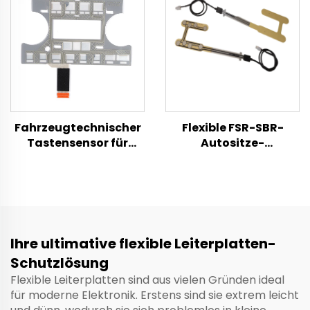
Fahrzeugtechnischer
Flexible FSR-SBR-
Tastensensor für
Autositze-
Mittelkonsole –
Belegungsdrucksensor,
flexibler
hochpräzise Insassen-
Membrantaster
Erkennung für
Limousine, SUV, Bus
und Taxi,
kundenspezifische
Ihre ultimative flexible Leiterplatten-
Größe für
Schutzlösung
Sicherheitsgurt-
Flexible Leiterplatten sind aus vielen Gründen ideal
Warnsystem an
für moderne Elektronik. Erstens sind sie extrem leicht
Vorder- und