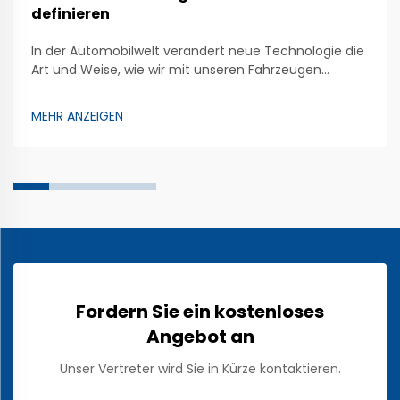
definieren
In der Automobilwelt verändert neue Technologie die
Art und Weise, wie wir mit unseren Fahrzeugen
interagieren. Eine spannende Innovation ist die
kapazitive Touch-Folie. Diese Folie wird in
MEHR ANZEIGEN
Armaturenbrettern und Displays von Fahrzeugen
eingesetzt und ermöglicht es Fahrern und
Passagieren, zahlreiche Funktionen einfach durch
Berühren zu steuern...
Fordern Sie ein kostenloses
Angebot an
Unser Vertreter wird Sie in Kürze kontaktieren.