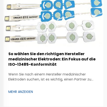
So wählen Sie den richtigen Hersteller
medizinischer Elektroden: Ein Fokus auf die
ISO-13485-Konformität
Wenn Sie nach einem Hersteller medizinischer
Elektroden suchen, ist es wichtig, einen Partner zu
finden, der die richtigen Richtlinien befolgt, um
sichere und zuverlässige Produkte herzustellen.
MEHR ANZEIGEN
Zhongman ist ein Unternehmen, das großen Wert auf
die Herstellung hochwertiger medizinischer Elektroden
legt. Diese speziellen Geräte unterstützen Ärzte …