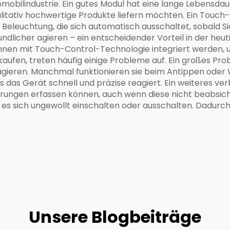
obilindustrie. Ein gutes Modul hat eine lange Lebensdauer 
alitativ hochwertige Produkte liefern möchten. Ein Tou
nte Beleuchtung, die sich automatisch ausschaltet, sobald
icher agieren – ein entscheidender Vorteil in der heuti
nen mit Touch-Control-Technologie integriert werden, u
en, treten häufig einige Probleme auf. Ein großes Prob
gieren. Manchmal funktionieren sie beim Antippen oder W
 das Gerät schnell und präzise reagiert. Ein weiteres ver
ührungen erfassen können, auch wenn diese nicht beabsich
 es sich ungewollt einschalten oder ausschalten. Dadurc
Unsere Blogbeiträge