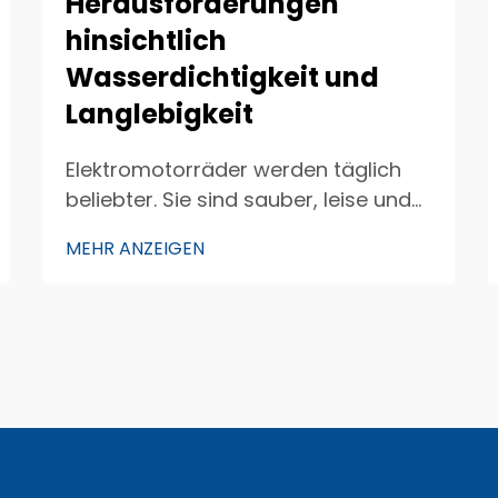
Herausforderungen
hinsichtlich
Wasserdichtigkeit und
Langlebigkeit
Elektromotorräder werden täglich
beliebter. Sie sind sauber, leise und
machen Spaß beim Fahren. Ein
MEHR ANZEIGEN
wichtiger Bestandteil dieser
Motorräder ist der Sitzsensor. Diese
Sensoren helfen dabei, den Fahrer
sowie dessen Sitzposition zu
erfassen. Doch die Gewährleistung …