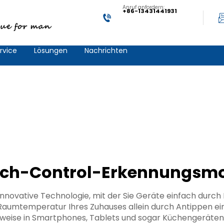
Anruf anfordern:
+86-13431441931
rvice
Lösungen
Nachrichten
ch-Control-Erkennungsm
nnovative Technologie, mit der Sie Geräte einfach durch B
 Raumtemperatur Ihres Zuhauses allein durch Antippen ein
sweise in Smartphones, Tablets und sogar Küchengeräten