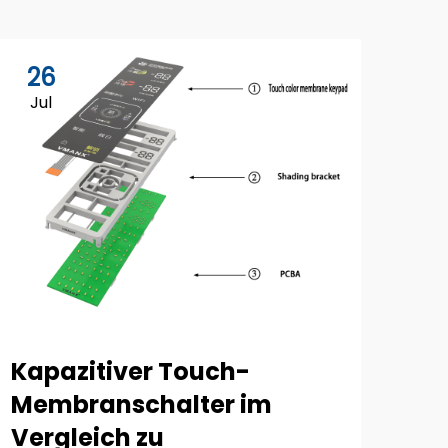
26
0
Jul
Au
Ind
Kapazitiver Touch-
Me
Membranschalter im
in
Vergleich zu