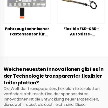
Fahrzeugtechnischer
Flexible FSR-SBR-
Tastensensor für
Autositze-
Mittelkonsole –
Belegungsdrucksensor,
flexibler
hochpräzise Insassen-
Membrantaster
Erkennung für
Limousine, SUV, Bus
und Taxi,
kundenspezifische
Welche neuesten Innovationen gibt es in
Größe für
der Technologie transparenter flexibler
Sicherheitsgurt-
Warnsystem an
Leiterplatten?
Vorder- und
Die Welt der transparenten, flexiblen Leiterplatten
Rücksitzen
verändert sich rasch. Eine der spannendsten
Innovationen ist die Entwicklung neuer Materialien,
die sowohl robust als auch leicht sind. Diese