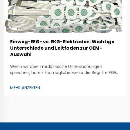
Einweg-EEG- vs. EKG-Elektroden: Wichtige
Unterschiede und Leitfaden zur OEM-
Auswahl
Wenn wir über medizinische Untersuchungen
sprechen, hören Sie möglicherweise die Begriffe EEG
und EKG. Beide Untersuchungen nutzen Elektroden,
um Ärzten zu helfen, den Gesundheitszustand
MEHR ANZEIGEN
unseres Körpers zu überprüfen. Das EEG
(Elektroenzephalogramm) analysiert die
Gehirnaktivität. Dazu werden spezielle Elektroden…