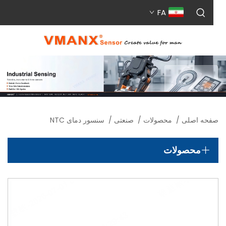
FA
حه اصلی
/
محصولات
/
صنعتی
/
سنسور دمای NTC
محصولات