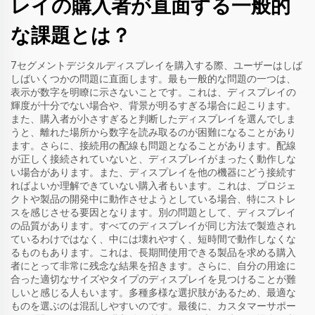
レイの購入者が直面する一般的
な課題とは？
7セグメントデジタルディスプレイを購入する際、ユーザーはしば
しばいくつかの問題に直面します。最も一般的な問題の一つは、
表示が数字を明瞭に示さないことです。これは、ディスプレイの
輝度が十分でない場合や、背景が明るすぎる場合に起こります。
また、購入者が小さすぎると判断したディスプレイを選んでしま
うと、離れた場所から数字を読み取るのが困難になることがあり
ます。さらに、接続用の配線も問題となることがあります。配線
が正しく接続されていないと、ディスプレイがまったく動作しな
い場合があります。また、ディスプレイを他の機器にどう接続す
ればよいか理解できていない購入者もいます。これは、プロジェ
クトや製品の開発中に動作させようとしている場合、特にストレ
スを感じさせる要因となります。別の問題として、ディスプレイ
の品質があります。すべてのディスプレイが同じ方法で製造され
ているわけではなく、中には壊れやすく、短時間で動作しなくな
るものもあります。これは、長期間使用できる製品を求める購入
者にとって非常に残念な結果を招きます。さらに、自分の用途に
合った適切なサイズやタイプのディスプレイを見つけることが難
しいと感じる人もいます。多種多様な選択肢があるため、最適な
ものを選ぶのは混乱しやすいのです。最後に、カスタマーサポー