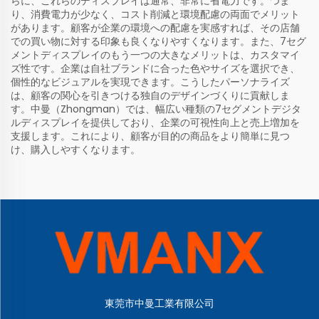
らに、これらのディスプレイは通常、非常に省電力です。つま
り、消費電力が少なく、コスト削減と環境配慮の両面でメリット
があります。顧客が企業の環境への配慮を実感すれば、その店舗
での買い物に対する印象も良くなりやすくなります。また、7セグ
メントディスプレイのもう一つの大きなメリットは、カスタマイ
ズ性です。企業は自社ブランドに合った色やサイズを選択でき、
個性的なビジュアルを実現できます。こうしたパーソナライズ
は、顧客の関心を引きつける独自のデザインづくりに貢献しま
す。中曼（Zhongman）では、幅広い種類の7セグメントデジタ
ルディスプレイを提供しており、企業の可視性向上と売上増加を
支援します。これにより、顧客が目的の商品をより簡単に見つ
け、購入しやすくなります。
東莞市中曼工業有限公司