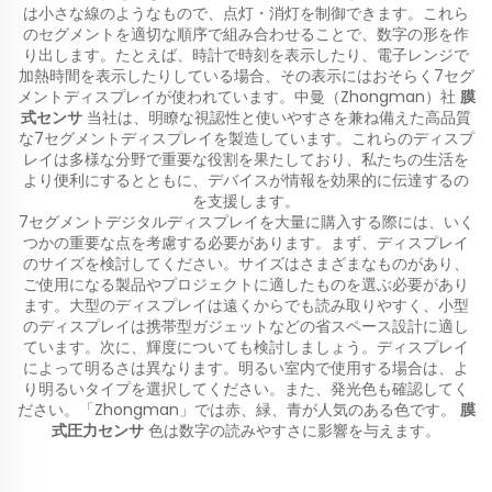
は小さな線のようなもので、点灯・消灯を制御できます。これら
のセグメントを適切な順序で組み合わせることで、数字の形を作
り出します。たとえば、時計で時刻を表示したり、電子レンジで
加熱時間を表示したりしている場合、その表示にはおそらく7セグ
メントディスプレイが使われています。中曼（Zhongman）社
膜
式センサ
当社は、明瞭な視認性と使いやすさを兼ね備えた高品質
な7セグメントディスプレイを製造しています。これらのディスプ
レイは多様な分野で重要な役割を果たしており、私たちの生活を
より便利にするとともに、デバイスが情報を効果的に伝達するの
を支援します。
7セグメントデジタルディスプレイを大量に購入する際には、いく
つかの重要な点を考慮する必要があります。まず、ディスプレイ
のサイズを検討してください。サイズはさまざまなものがあり、
ご使用になる製品やプロジェクトに適したものを選ぶ必要があり
ます。大型のディスプレイは遠くからでも読み取りやすく、小型
のディスプレイは携帯型ガジェットなどの省スペース設計に適し
ています。次に、輝度についても検討しましょう。ディスプレイ
によって明るさは異なります。明るい室内で使用する場合は、よ
り明るいタイプを選択してください。また、発光色も確認してく
ださい。「Zhongman」では赤、緑、青が人気のある色です。
膜
式圧力センサ
色は数字の読みやすさに影響を与えます。