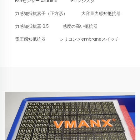
FSRセンサー Arduino
Fsrレジスタ
力感知抵抗素子（正方形）
大容量力感知抵抗器
力感知抵抗器 0.5
感度の高い抵抗器
電圧感知抵抗器
シリコンメembraneスイッチ