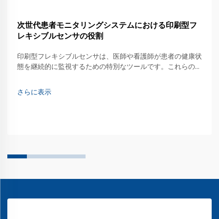
次世代患者モニタリングシステムにおける印刷型フ
レキシブルセンサの役割
印刷型フレキシブルセンサは、医師や看護師が患者の健康状
態を継続的に監視するための特別なツールです。これらのセ
ンサは曲げたり伸ばしたりできるため、さまざまな用途で簡
単に使用できます。皮膚に装着して心拍数などの生体情報を
さらに表示
測定することが可能です…