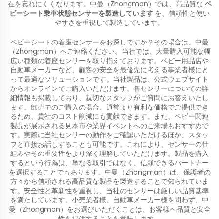
在を忘れにくくなります。中曼（Zhongman）では、高品質な
ベ
ビーシート乗車状態センサーを製造しています
を、信頼性と使い
やすさを重視して製造しています。
ベビーシートの着座センサーをお探しですか？その場合は、中曼
（Zhongman）へご連絡ください。当社では、大量購入可能な幅
広い種類の着座センサーを取り揃えております。ベビー用品店や
自動車メーカーなど、顧客の安全を最優先に考える事業者様にと
って最適なソリューションです。当社製品は、公式ウェブサイト
からオンラインでご購入いただけます。各センサーについての詳
細情報も掲載しており、親切なスタッフがご質問にお答えいたし
ます。卸売でのご購入の場合、通常より有利な価格でご提供でき
るため、貴社のコスト削減にも貢献できます。また、ベビー関連
製品が展示される見本市や業界イベントへのご来場もおすすめで
す。実際に当社センサーの動作をご確認いただけるほか、スタッ
フと直接お話しすることも可能です。これにより、センサーの仕
組みやその重要性をより深く理解していただけます。製品を購入
するという行為は、単なる取引ではなく、信頼できるパートナー
を選択することでもあります。中曼（Zhongman）は、保護者の
方々から信頼される高品質な製品を製造することで知られていま
す。安全性と革新性を重視し、当社のセンサーは厳しい品質基準
を満たしています。小売業者様、自動車メーカー様を問わず、中
曼（Zhongman）をお選びいただくことは、お客様へ品質と安全
性を提供することを意味します。