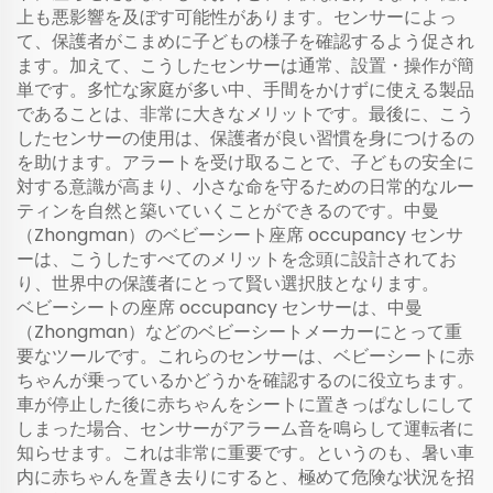
上も悪影響を及ぼす可能性があります。センサーによっ
て、保護者がこまめに子どもの様子を確認するよう促され
ます。加えて、こうしたセンサーは通常、設置・操作が簡
単です。多忙な家庭が多い中、手間をかけずに使える製品
であることは、非常に大きなメリットです。最後に、こう
したセンサーの使用は、保護者が良い習慣を身につけるの
を助けます。アラートを受け取ることで、子どもの安全に
対する意識が高まり、小さな命を守るための日常的なルー
ティンを自然と築いていくことができるのです。中曼
（Zhongman）のベビーシート座席 occupancy センサ
ーは、こうしたすべてのメリットを念頭に設計されてお
り、世界中の保護者にとって賢い選択肢となります。
ベビーシートの座席 occupancy センサーは、中曼
（Zhongman）などのベビーシートメーカーにとって重
要なツールです。これらのセンサーは、ベビーシートに赤
ちゃんが乗っているかどうかを確認するのに役立ちます。
車が停止した後に赤ちゃんをシートに置きっぱなしにして
しまった場合、センサーがアラーム音を鳴らして運転者に
知らせます。これは非常に重要です。というのも、暑い車
内に赤ちゃんを置き去りにすると、極めて危険な状況を招