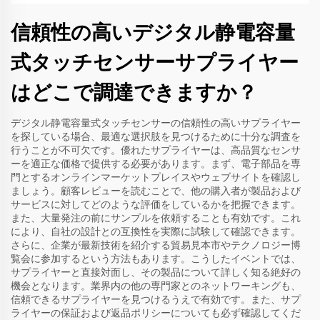
信頼性の高いデジタル静電容量
式タッチセンサーサプライヤー
はどこで調達できますか？
デジタル静電容量式タッチセンサーの信頼性の高いサプライヤー
を探している場合、最適な選択肢を見つけるために十分な調査を
行うことが不可欠です。優れたサプライヤーは、高品質なセンサ
ーを適正な価格で提供する必要があります。まず、電子部品を専
門とするオンラインマーケットプレイスやウェブサイトを確認し
ましょう。顧客レビューを読むことで、他の購入者が製品および
サービスに対してどのような評価をしているかを把握できます。
また、大量発注の前にサンプルを依頼することも有効です。これ
により、自社の設計との互換性を実際に試験して確認できます。
さらに、企業が最新技術を紹介する貿易見本市やテクノロジー博
覧会に参加するという方法もあります。こうしたイベントでは、
サプライヤーと直接対面し、その製品について詳しく知る絶好の
機会となります。業界内の他の専門家とのネットワーキングも、
信頼できるサプライヤーを見つけるうえで有効です。また、サプ
ライヤーの保証および返品ポリシーについても必ず確認してくだ