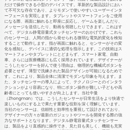
だけで操作できる小型のデバイスです。革新的な製品設計におい
て不可欠な存在であり、よりモダンで使いやすいユーザーインタ
ーフェースを実現します。タブレットやスマートフォンをご使用
になる際、画面に触れると即座に反応し、ゲームを楽しんだり、
メッセージを送信したり、動画を視聴したりできます。これはす
べて、デジタル静電容量式タッチセンサーのおかげです。これら
のセンサーは、人間の指から発せられる微弱な電気的変化を検知
することで動作します。指が画面に触れると、センサーがその変
化を感知し、デバイスに適切な処理を指示します。この技術はス
マートフォンやタブレットにとどまらず、スマート家電、自動
車、さらには医療機器にも広く採用されています。デザイナーが
こうしたセンサーを好んで使う理由は、物理的な機械式ボタンを
必要とせず、薄型で洗練された製品デザインが可能になるためで
す。これにより、製品全体に清潔でモダンな印象を与えます。ま
た、タッチセンサーの導入によって、テクノロジーとのインタラ
クションがより容易になり、特にボタン操作が難しい子どもや高
齢者にとっても使いやすさが向上します。当社中曼
（Zhongman）では、こうしたセンサーが日常生活をより快適で
楽しいものにする上で果たす重要な役割を深く理解しています。
当社のセンサーは、信頼性と効率性を重視して設計されており、
デザイナーの方々が最新のガジェットやツールを開発する際の強
力なサポートとなります。デジタル静電容量式タッチセンサー
は、製品をより直感的に操作でき、見た目も美しく、機能も充実