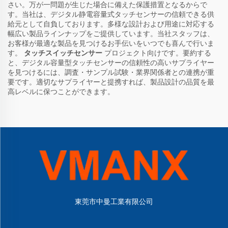
さい。万が一問題が生じた場合に備えた保護措置となるからで
す。当社は、デジタル静電容量式タッチセンサーの信頼できる供
給元として自負しております。多様な設計および用途に対応する
幅広い製品ラインナップをご提供しています。当社スタッフは、
お客様が最適な製品を見つけるお手伝いをいつでも喜んで行いま
す。
タッチスイッチセンサー
プロジェクト向けです。要約する
と、デジタル容量型タッチセンサーの信頼性の高いサプライヤー
を見つけるには、調査・サンプル試験・業界関係者との連携が重
要です。適切なサプライヤーと提携すれば、製品設計の品質を最
高レベルに保つことができます。
東莞市中曼工業有限公司