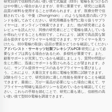
研究目的で信頼性の高い使い捨て式脳波（EEG）電極を見つけるの
はやや難しい場合がありますが、非常に重要です。研究には最高
品質の材料を使用することが求められます。まず、医療分野で信
頼されている「中曼（Zhongman）」のような知名度の高いブラ
ンドを探してみてください。研究用機器を専門に取り扱うサプラ
イヤーは、オンラインで検索できます。また、他の研究者による
レビューを読んだり、同僚の研究者にどこで電極を購入している
か尋ねたりすることも有効です。これにより、誠実で高品質な製
品を提供するサプライヤーを特定できます。サプライヤーを見つ
けたら、EEG電極の取扱い品目が豊富かどうかを確認してください
アドバンスト・サーキッツ社製フレキシブルPCB
研究によって必
要なタイプは異なる場合があるため、多様性が重要です。また、
顧客サポートが充実しているかも確認しましょう。質問や問題が
生じた際に、迅速にサポートを受けられることが望まれます。さ
らに、サンプル提供サービスのあるサプライヤーを選びましょ
う。これにより、大量注文する前に電極を実際に試験できます。
試験を行うことで、研究目的に適した性能を発揮することを確認
できます。最後に、万が一返品が必要になった場合に備えて、サ
プライヤーが明確な返品ポリシーを定めているかを確認してくだ
さい。これらの手順を踏むことで、研究に最も適し、信頼性の高
い使い捨て型EEG電極を調達できます。