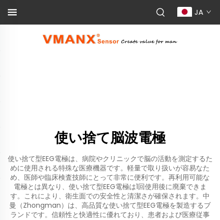
JA
使い捨て脳波電極
使い捨て型EEG電極は、病院やクリニックで脳の活動を測定するた
めに使用される特殊な医療機器です。軽量で取り扱いが容易なた
め、医師や臨床検査技師にとって非常に便利です。再利用可能な
電極とは異なり、使い捨て型EEG電極は1回使用後に廃棄できま
す。これにより、衛生面での安全性と清潔さが確保されます。中
曼（Zhongman）は、高品質な使い捨て型EEG電極を製造するブ
ランドです。信頼性と快適性に優れており、患者および医療従事