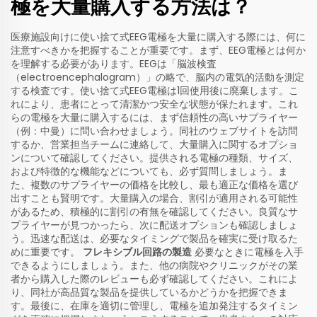
極を大量購入する方法は？
医療施設向けに使い捨て式EEG電極を大量に購入する際には、何に
注意すべきかを把握することが重要です。まず、EEG電極とは何か
を理解する必要があります。EEGは「脳波検査
（electroencephalogram）」の略で、脳内の電気的活動を測定
する検査です。使い捨て式EEG電極は1回使用後に廃棄します。こ
れにより、患者にとって清潔かつ安全な状態が保たれます。これ
らの電極を大量に購入するには、まず信頼性の高いサプライヤー
（例：中曼）に問い合わせましょう。同社のウェブサイトを訪問
するか、営業担当チームに連絡して、大量購入に関するオプショ
ンについて確認してください。提供される電極の種類、サイズ、
および特徴的な機能などについても、必ず質問しましょう。ま
た、複数のサプライヤーの価格を比較し、最も適正な価格を選び
出すことも賢明です。大量購入の場合、割引が適用される可能性
があるため、積極的に割引の有無を確認してください。良質なサ
プライヤーが見つかったら、次に配送オプションも確認しましょ
う。迅速な配送は、必要なタイミングで製品を確実に受け取るた
めに重要です。
フレキシブル回路の製造
必要なときに電極を入手
できるようにしましょう。また、他の病院やクリニックがその業
者から購入した際のレビューも必ず確認してください。これによ
り、同社が高品質な製品を提供しているかどうかを把握できま
す。最後に、在庫を適切に管理し、電極を追加発注するタイミン