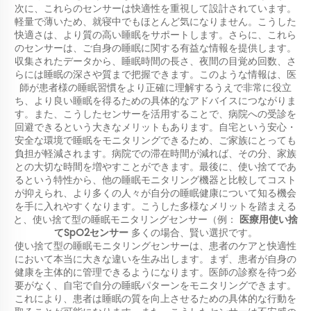
次に、これらのセンサーは快適性を重視して設計されています。
軽量で薄いため、就寝中でもほとんど気になりません。こうした
快適さは、より質の高い睡眠をサポートします。さらに、これら
のセンサーは、ご自身の睡眠に関する有益な情報を提供します。
収集されたデータから、睡眠時間の長さ、夜間の目覚め回数、さ
らには睡眠の深さや質まで把握できます。このような情報は、医
師が患者様の睡眠習慣をより正確に理解するうえで非常に役立
ち、より良い睡眠を得るための具体的なアドバイスにつながりま
す。また、こうしたセンサーを活用することで、病院への受診を
回避できるという大きなメリットもあります。自宅という安心・
安全な環境で睡眠をモニタリングできるため、ご家族にとっても
負担が軽減されます。病院での滞在時間が減れば、その分、家族
との大切な時間を増やすことができます。最後に、使い捨てであ
るという特性から、他の睡眠モニタリング機器と比較してコスト
が抑えられ、より多くの人々が自分の睡眠健康について知る機会
を手に入れやすくなります。こうした多様なメリットを踏まえる
と、使い捨て型の睡眠モニタリングセンサー（例：
医療用使い捨
てSpO2センサー
多くの場合、賢い選択です。
使い捨て型の睡眠モニタリングセンサーは、患者のケアと快適性
において本当に大きな違いを生み出します。まず、患者が自身の
健康を主体的に管理できるようになります。医師の診察を待つ必
要がなく、自宅で自分の睡眠パターンをモニタリングできます。
これにより、患者は睡眠の質を向上させるための具体的な行動を