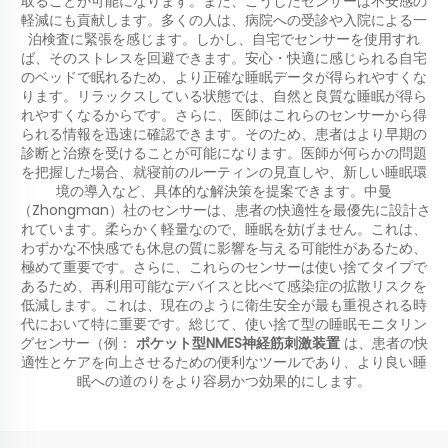
取ることが可能になります。また、こうしたセンサーは不安感の
軽減にも貢献します。多くの人は、病院への受診や入院による一
泊検査に緊張を感じます。しかし、自宅でセンサーを使用すれ
ば、そのストレスを回避できます。安心・快適に感じられる自宅
のベッドで眠れるため、より正確な睡眠データが得られやすくな
ります。リラックスしている状態では、自然と良質な睡眠が得ら
れやすくなるからです。さらに、医師はこれらのセンサーから得
られる情報を迅速に確認できます。そのため、患者はより早期の
診断と治療を受けることが可能になります。医師が何らかの問題
を把握した場合、就寝前のルーティンの見直しや、新しい睡眠環
境の導入など、具体的な解決策を提案できます。中曼
（Zhongman）社のセンサーは、患者の快適性を最優先に設計さ
れています。柔らかく軽量なので、睡眠を妨げません。これは、
わずかな不快感でも休息の質に影響を与える可能性があるため、
極めて重要です。さらに、これらのセンサーは使い捨てタイプで
あるため、再利用可能なデバイスと比べて感染症の拡散リスクを
低減します。これは、現在のように衛生安全が最も重視される時
代において特に重要です。総じて、使い捨て型の睡眠モニタリン
グセンサー（例：
ポケット型NMES神経筋刺激装置
は、患者の快
適性とケアを向上させるための便利なツールであり、より良い睡
眠への道のりをより容易かつ効果的にします。