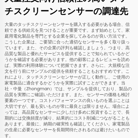
チスクリーンセンサーの調達先
大量のタッチスクリーンセンサーを購入する必要がある場合、信
頼できる供給元を見つけることが重要です。まず始めとして、家
庭用電化製品を専門とする企業を探してみるのが良い方法です。
こうした企業は、ご要望に合った適切なセンサーを多く取り扱っ
ています。また、その企業の評判も確認しましょう。つまり、高
品質な製品と優れたサービスを提供することで知られているかど
うかを確認する必要があります。他の顧客によるレビューを読め
ば、実際の利用体験について把握できます。さらに、大規模な注
文を行う前にサンプルの提供を依頼することもおすすめです。こ
れにより、タッチスクリーンセンサーが正しく動作し、ご使用の
家電製品に適合するかどうかを実際に試すことができます。当
社・中曼（Zhongman）では、サンプルを提供しており、製品の
品質を実際にご確認いただけます。また、センサーの価格も検討
要素の一つです。コストパフォーマンスの良いものを選ぶことは
大切ですが、最も安いものが常に最良とは限りません。場合によ
っては、高品質なセンサーに少しだけ多めに投資することで、長
期的には交換頻度が減り、結果的にコスト削減につながることも
あります。最後に、納期の確実性も確認してください。家電製品
の生産に必要なセンサーを長期間待たされるのは避けたいもので
す。