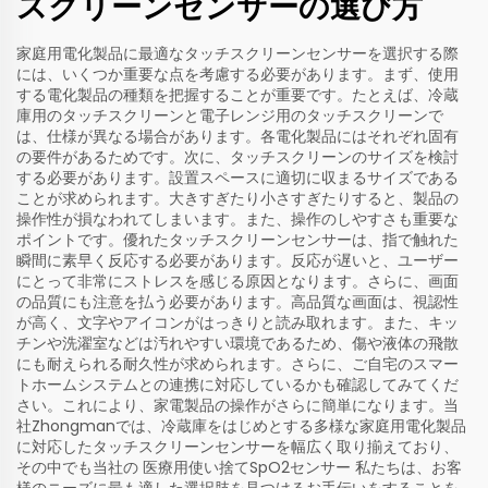
スクリーンセンサーの選び方
家庭用電化製品に最適なタッチスクリーンセンサーを選択する際
には、いくつか重要な点を考慮する必要があります。まず、使用
する電化製品の種類を把握することが重要です。たとえば、冷蔵
庫用のタッチスクリーンと電子レンジ用のタッチスクリーンで
は、仕様が異なる場合があります。各電化製品にはそれぞれ固有
の要件があるためです。次に、タッチスクリーンのサイズを検討
する必要があります。設置スペースに適切に収まるサイズである
ことが求められます。大きすぎたり小さすぎたりすると、製品の
操作性が損なわれてしまいます。また、操作のしやすさも重要な
ポイントです。優れたタッチスクリーンセンサーは、指で触れた
瞬間に素早く反応する必要があります。反応が遅いと、ユーザー
にとって非常にストレスを感じる原因となります。さらに、画面
の品質にも注意を払う必要があります。高品質な画面は、視認性
が高く、文字やアイコンがはっきりと読み取れます。また、キッ
チンや洗濯室などは汚れやすい環境であるため、傷や液体の飛散
にも耐えられる耐久性が求められます。さらに、ご自宅のスマー
トホームシステムとの連携に対応しているかも確認してみてくだ
さい。これにより、家電製品の操作がさらに簡単になります。当
社Zhongmanでは、冷蔵庫をはじめとする多様な家庭用電化製品
に対応したタッチスクリーンセンサーを幅広く取り揃えており、
その中でも当社の
医療用使い捨てSpO2センサー
私たちは、お客
様のニーズに最も適した選択肢を見つけるお手伝いをすることを