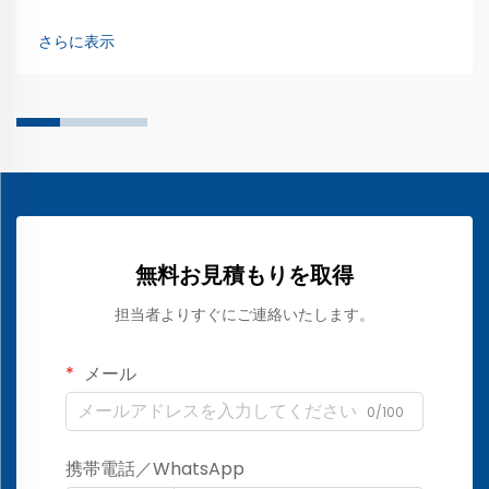
ンサは曲げたり伸ばしたりできるため、さまざまな用途で簡
単に使用できます。皮膚に装着して心拍数などの生体情報を
さらに表示
測定することが可能です…
無料お見積もりを取得
担当者よりすぐにご連絡いたします。
メール
0/100
携帯電話／WhatsApp