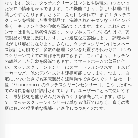
なります。次に、タッチスクリーンはレシピや調理のコツといっ
た役立つ情報を表示できます。この機能により、新しい料理に挑
戦しやすくなります。さらに、見た目も優れています！ タッチス
クリーンを搭載した家電製品は、洗練されたモダンなデザインが
多く、キッチン全体の印象を高めてくれます。また、これらのセ
ンサーは非常に応答性が高く、タップやスワイプするだけで、家
電製品が即座に反応します。この迅速な応答性により、調理や掃
除がより容易になります。さらに、タッチスクリーンは省スペー
ス設計も可能です。多数の物理ボタンを配置する代わりに、1つの
スクリーンで全ての操作を制御できます。これにより、キッチン
の雑然とした印象を軽減できます。スマートホームの普及に伴
い、タッチスクリーンセンサーはスマートフォンやスマートスピ
ーカーなど、他のデバイスとも連携可能になります。つまり、自
宅にいないときでも家電製品を遠隔操作できるのです！ 当社・中
曼（Zhongman）のタッチスクリーンセンサーは、こうしたすべ
ての特長を念頭に設計されています。ユーザーにとって使いやす
く、最新技術を盛り込んだ製品づくりを徹底しています。総じ
て、タッチスクリーンセンサーは単なる流行ではなく、多くの家
庭において標準的な機能へと進化しつつあるのです。