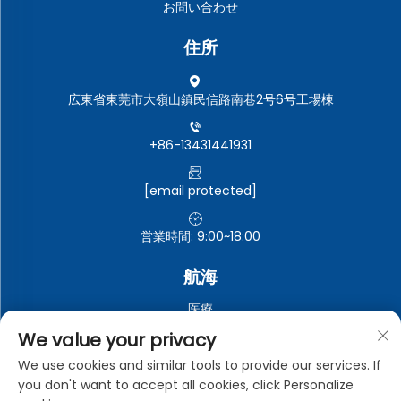
お問い合わせ
住所
広東省東莞市大嶺山鎮民信路南巷2号6号工場棟
+86-13431441931
[email protected]
営業時間: 9:00~18:00
航海
医療
自動車電子機器
We value your privacy
電子・電気機器
We use cookies and similar tools to provide our services. If
you don't want to accept all cookies, click Personalize
工業用