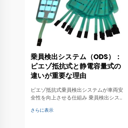
乗員検出システム（ODS）：
ピエゾ抵抗式と静電容量式の
違いが重要な理由
ピエゾ抵抗式乗員検出システムが車両安
全性を向上させる仕組み 乗員検出システ
ムは、座席の着座有無を正確に判定し、
さらに表示
車載の安全システムへ適切な情報を提供
することで、現代の車両安全性において