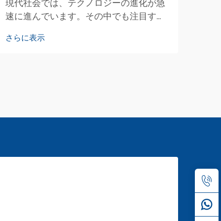
現代社会では、テクノロジーの進化が急
速に進んでいます。その中でも注目すべ
き変化の一つが、フレキシブルタッチセ
さらに表示
ンサーの登場です。これらのセンサー
は、曲げたり、さまざまな形状に適合さ
せたりできるという特長を持っていま
す。これにより、私たちが日常的に使用
するデバイスに、多くの新しい可能性が
広がっています…