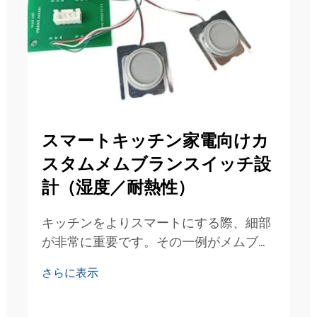
スマートキッチン家電向けカ
スタムメムブランスイッチ設
計（湿度／耐熱性）
キッチンをよりスマートにする際、細部
が非常に重要です。その一例がメムブラ
ンスイッチです。このスイッチは、電子
さらに表示
レンジやコーヒーメーカーなどの多くの
キッチン家電を制御します。湿気や高温