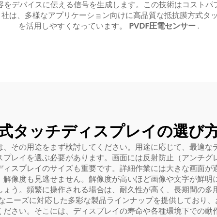
容をデバイスに伝える信号を生成します。この技術はコストパ
an）社は、多様なアプリケーション向けに高品質な抵抗膜方式タ
を活用しやすくなっています。
PVDF圧電センサー
.
式タッチディスプレイの選び
は、その用途をまず検討してください。用途に応じて、最適な
スプレイを選ぶ必要があります。画面には反射防止（アンチグ
ディスプレイのサイズも重要です。詳細作業には大きな画面が
。解像度も見逃せません。解像度が高いほど画像や文字が鮮明
しょう。頻繁に操作される場合は、耐久性が高く、長期間の多
ざまなニーズに対応した多彩な製品ラインナップを提供しており
ください。そこには、ディスプレイの寿命や各種環境下での動