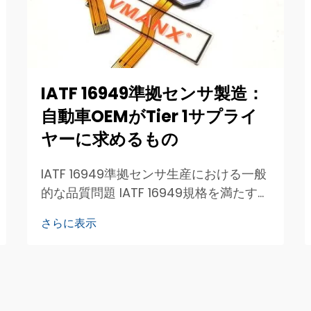
IATF 16949準拠センサ製造：
自動車OEMがTier 1サプライ
ヤーに求めるもの
IATF 16949準拠センサ生産における一般
的な品質問題 IATF 16949規格を満たす自
動車用センサを製造するには、製造プロ
さらに表示
セス全体で一貫した品質が求められま
す。最もよく見られる品質問題の一つ
は、センサの性能ばらつきです…