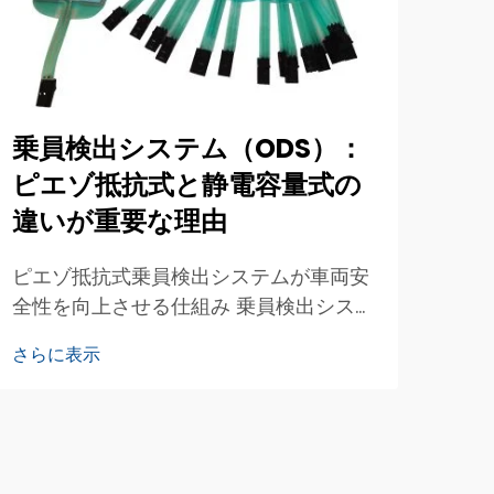
乗員検出システム（ODS）：
ピエゾ抵抗式と静電容量式の
違いが重要な理由
ピエゾ抵抗式乗員検出システムが車両安
全性を向上させる仕組み 乗員検出システ
ムは、座席の着座有無を正確に判定し、
さらに表示
車載の安全システムへ適切な情報を提供
することで、現代の車両安全性において
極めて重要な役割を果たしています。こ
れらの…