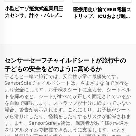
小型ピエゾ抵抗式産業用圧
医療用使い捨てEEG電極ス
力センサ、計器・バルブア
トリップ、ICUおよび睡眠
センブリ・産業用自動検出
検査室向け額部脳波モニタ
向け高感度トランスデュー
リングセンサー
サー
センサーセーフチャイルドシートが旅行中の
子どもの安全をどのように高めるか
子どもと一緒の旅行では、安全性が常に最優先です。
SensorSafeチャイルドシートは、さまざまな面で旅行を
より安全にします。お子様をシートに座らせ、シートベル
トを締めると、シートがすべてが正しく固定されているか
を自動で確認します。ストラップが十分に締まっていない
場合、警告が表示されます。これにより、お子様がシート
から滑り出したり、怪我をしたりするリスクが低減されま
す。また、SensorSafe技術は、保護者がお子様の快適さ
をリアルタイムで把握できるように支援します。たとえ