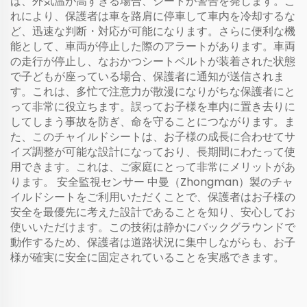
ば、外気温が高すぎる場合、シートが警告を発します。こ
れにより、保護者は車を路肩に停車して車内を冷却するな
ど、迅速な判断・対応が可能になります。さらに便利な機
能として、車両が停止した際のアラートがあります。車両
の走行が停止し、なおかつシートベルトが装着された状態
で子どもが座っている場合、保護者に通知が送信されま
す。これは、多忙で注意力が散漫になりがちな保護者にと
って非常に役立ちます。誤ってお子様を車内に置き去りに
してしまう事故を防ぎ、命を守ることにつながります。ま
た、このチャイルドシートは、お子様の成長に合わせてサ
イズ調整が可能な設計になっており、長期間にわたって使
用できます。これは、ご家庭にとって非常にメリットがあ
ります。
安全監視センサー
中曼（Zhongman）製のチャ
イルドシートをご利用いただくことで、保護者はお子様の
安全を最優先に考えた設計であることを知り、安心してお
使いいただけます。この技術は静かにバックグラウンドで
動作するため、保護者は道路状況に集中しながらも、お子
様が確実に安全に固定されていることを実感できます。