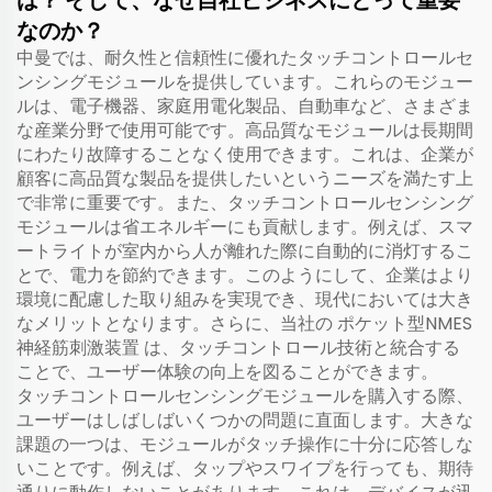
は？ そして、なぜ自社ビジネスにとって重要
なのか？
中曼では、耐久性と信頼性に優れたタッチコントロールセ
ンシングモジュールを提供しています。これらのモジュー
ルは、電子機器、家庭用電化製品、自動車など、さまざま
な産業分野で使用可能です。高品質なモジュールは長期間
にわたり故障することなく使用できます。これは、企業が
顧客に高品質な製品を提供したいというニーズを満たす上
で非常に重要です。また、タッチコントロールセンシング
モジュールは省エネルギーにも貢献します。例えば、スマ
ートライトが室内から人が離れた際に自動的に消灯するこ
とで、電力を節約できます。このようにして、企業はより
環境に配慮した取り組みを実現でき、現代においては大き
なメリットとなります。さらに、当社の
ポケット型NMES
神経筋刺激装置
は、タッチコントロール技術と統合する
ことで、ユーザー体験の向上を図ることができます。
タッチコントロールセンシングモジュールを購入する際、
ユーザーはしばしばいくつかの問題に直面します。大きな
課題の一つは、モジュールがタッチ操作に十分に応答しな
いことです。例えば、タップやスワイプを行っても、期待