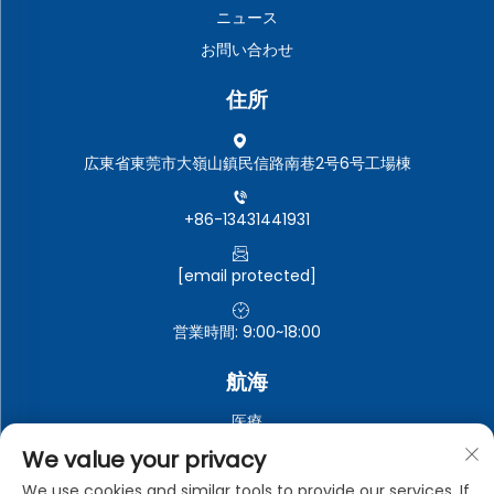
ニュース
お問い合わせ
住所
広東省東莞市大嶺山鎮民信路南巷2号6号工場棟
+86-13431441931
[email protected]
営業時間: 9:00~18:00
航海
医療
自動車電子機器
We value your privacy
電子・電気機器
We use cookies and similar tools to provide our services. If