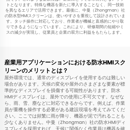
トとなります。特殊な機器を新たに導入することなく、同一技術
を異なるエリアで活用できます。最後に、中曼（Zhongman）社
の防水型HMIスクリーンは、使いやすさを重視して設計されていま
す。タッチ操作に対応しており、作業者が機械と直感的にやり取
りできるようになっています。これにより、研修期間の短縮やミ
スの減少が実現し、従業員と企業の双方に利益をもたらします。
産業用アプリケーションにおける防水HMIスク
リーンのメリットとは？
屋外環境では、通常のディスプレイを使用するのは難しい
場合があります。天候の変化や屋外のさまざまな要素が標
準的なディスプレイを損傷する可能性があります。防水
HMIディスプレイは、屋外での使用に不可欠です。なぜな
ら、雨、雪、塵などに対応できるからです。例えば、作業
員が重機を操作する必要がある建設現場を考えてみてくだ
さい。ここでは頻繁に雨が降り、機器が泥で汚れることも
少なくありません。中曼（Zhongman）社の防水HMIディ
スプレイを採用すれば、天候に関係なく作業員は機器を確