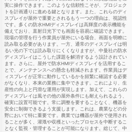
実に操作できます。このような信頼性こそが、プロジェク
トを計画通りに進める鍵となります。また、これらのディ
スプレイが屋外で重要とされるもう一つの理由は、視認性
です。多くの防水HMIディスプレイは高輝度の表示機能を
備えており、直射日光下でも画面を容易に確認できます。
現場の管理を行う作業員が屋外にいる場合、画面を明瞭に
読み取る必要があります。一方、通常のディスプレイは明
るい光の下では読み取りにくくなりますが、中曼社の防水
ディスプレイはこうした課題を解消するよう設計されてい
ます。さらに、屋外で防水HMIディスプレイを活用するこ
とで、メンテナンスへの懸念も軽減されます。作業員はデ
ィスプレイが正常に動作しているかを頻繁に確認する必要
がなくなり、本来の業務に集中できます。これにより、生
産性の向上と円滑な運用が実現します。加えて、これらの
ディスプレイは風その他の屋外条件にも耐えられるよう、
確実に設置可能です。常に調整を要することなく、機器を
安全に制御できるよう支援します。これは、農業などの分
野において特に重要です。農業では機器が屋外で使用され
ることが多く、灌漑や収穫といったプロセスを中断するこ
となく監視・管理することが可能になります。総じて、中