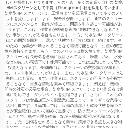
したり操作したりできます。そのため、多くの企業が自社の
防水
HMIスクリーンとして中曼（Zhongman）社を採用しています
.
防水型HMIスクリーンは、工場および産業現場において多くのメリ
ットを提供します。まず、安全性が向上します。通常のスクリー
ンに水がかかると、動作が停止し、問題を引き起こす可能性があ
ります。これは、作業者が機械を適切に制御できなくなること
で、事故につながる場合もあります。一方、防水型HMIスクリーン
はこの問題を回避し、濡れた状態でも正常に動作し続けます。そ
のため、操業が中断されることなく継続可能となり、生産の安定
性を維持できます。もう一つのメリットは耐久性です。防水型HMI
スクリーンは長寿命を念頭に設計されており、粉塵、汚れ、水分
などの厳しい環境下でも使用可能です。これは企業にとって賢い
投資となります。長期的には、スクリーンの交換頻度が減るた
め、コスト削減につながります。また、防水型HMIスクリーンは効
率向上にも貢献します。作業者は、スクリーンの不具合を心配す
ることなく、重要な情報を素早く確認できます。例えば、機械に
即時の対応が必要な場合、防水型HMIスクリーンにより作業者は迅
速に対応でき、ダウンタイムを短縮できます。さらに、これらの
スクリーンは食品加工から製造業に至るまで、さまざまな業界で
活用可能です。食品加工では、設備の清潔さと乾燥状態を保つこ
とが安全確保において極めて重要です。防水型スクリーンを用い
ることで、衛生管理を確保しながら機械の監視が容易になりま
す。また、損傷を恐れることなく簡単に清掃できる点も大きな利
点です。このような柔軟性は、企業にとって非常に大きなメリッ