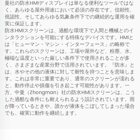
曼社の防水HMIディスプレイは単なる便利なツールではな
く、あらゆる屋外用途において必須の存在です。信頼性、
視認性、そしてあらゆる気象条件下での継続的な運用を確
実に保証します。
防水HMIスクリーンは、過酷な環境下で人間と機械とのイ
ンタラクションを可能にする特殊なデバイスです。HMIと
は「ヒューマン・マシン・インターフェース」の略称で
す。これらのスクリーンは、工場や屋外など、粉塵、水、
極端な温度といった厳しい条件下で使用されることが多
く、さまざまな産業分野で活用されています。『防水』と
は、水やその他の液体に対して耐性を持つことを意味しま
す。これは非常に重要であり、通常のスクリーンが濡れる
と、動作停止や損傷を引き起こす可能性があります。一
方、中曼（Zhongman）社の防水HMIスクリーンは、こう
した過酷な条件にも耐えられるよう設計されています。雨
が降っているときや、誰かが液体をこぼしてしまった場合
でも、確実に動作を継続します。