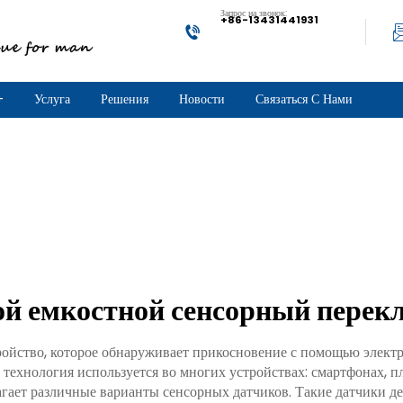
Запрос на звонок:
+86-13431441931
+
Услуга
Решения
Новости
Связаться С Нами
й емкостной сенсорный перек
йство, которое обнаруживает прикосновение с помощью электр
а технология используется во многих устройствах: смартфонах
гает различные варианты сенсорных датчиков. Такие датчики д