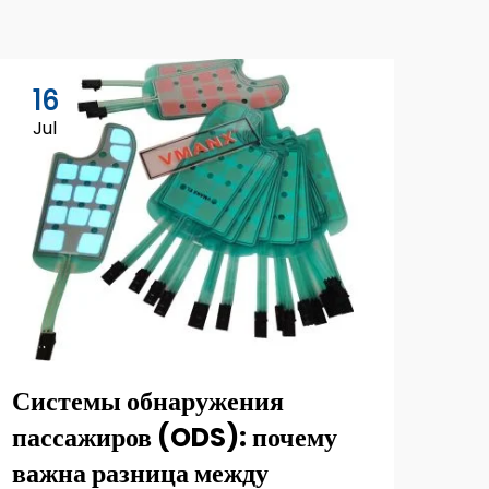
16
0
Jul
Au
Системы обнаружения
Ин
пассажиров (ODS): почему
ме
важна разница между
дл