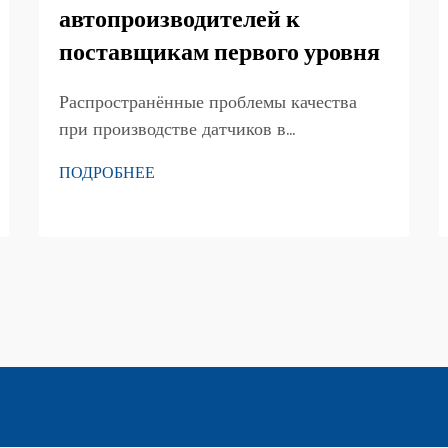
автопроизводителей к
поставщикам первого уровня
Распространённые проблемы качества
при производстве датчиков в
соответствии со стандартом IATF 16949.
ПОДРОБНЕЕ
Производство автомобильных датчиков,
соответствующих стандарту IATF 16949,
требует стабильного качества на всех
этапах изготовления. Одной из наиболее
распространённых проблем качества
является нестабильная работа датчиков...