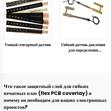
Умный сенсорный датчик
Гибкий датчик давления
для определения
занятости автомобильного
сиденья FSR SBR,
высокоточное
обнаружение пассажиров
для седанов,
внедорожников, автобусов
Что такое защитный слой для гибких
и такси, индивидуальные
печатных плат (flex PCB coverlay) и
размеры для системы
напоминания о
почему он необходим для ваших электронных
пристёгивании ремнём
проектов?
безопасности на передних