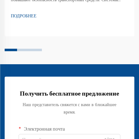
обнаружения пассажиров играют ключевую роль в
обеспечении безопасности современных транспортных
ПОДРОБНЕЕ
средств, определяя, заняты ли сиденья, и предоставляя точные
данные бортовым системам безопасности. Эти...
Получить бесплатное предложение
Наш представитель свяжется с вами в ближайшее
время.
Электронная почта