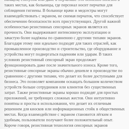
таких местах, как больницы, где персонал носит перчатки для
соблюдения гигиены. В больнице врачи и медсестры могут
взаимодействовать с экраном, не снимая перчаток, что способствует
обеспечению безопасности всех присутствующих. Другой важной
особенностью резистивных сенсорных экранов является их
прочность. Они выдерживают интенсивную эксплуатацию и
зачастую более надёжны по сравнению с другими типами экранов.
Благодаря этому они идеально подходят для таких отраслей, как
промышленное производство и строительство, где оборудование и
устройства могут подвергаться падениям или ударам. В таких
условиях резистивный сенсорный экран продолжает
функционировать даже после значительного износа. Кроме того,
резистивные сенсорные экраны обычно дешевле в производстве по
сравнению с другими типами, что делает их более доступными для
бизнеса. Это позволяет компаниям оснащать большим количеством
устройств больше сотрудников или клиентов без существенных
затрат. Также резистивные экраны хорошо подходят для простых
приложений, не требующих сложных жестов. Они интуитивно
понятны и просты в использовании, что делает их отличным
решением для киосков или информационных стойк в общественных
местах. Когда взаимодействие с экраном становится лёгким и
удобным, пользователи получают более положительный опыт.
Короче говоря, резистивная технология сенсорных экранов