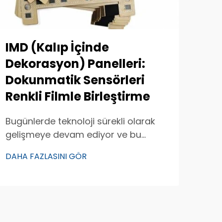
IMD (Kalıp İçinde
Dekorasyon) Panelleri:
Dokunmatik Sensörleri
Renkli Filmle Birleştirme
Bugünlerde teknoloji sürekli olarak
gelişmeye devam ediyor ve bu
bağlamda dikkat çekici bir yenilik de
DAHA FAZLASINI GÖR
IMD (Kalıp İçinde Dekorasyon)
panelleridir. Bu paneller, canlı renkleri,
dekoratif tasarımları ve dokunmatik
sensörleri tek bir yüzeyde birleştirir.
Bu durum, kullanıcıların hem estetik