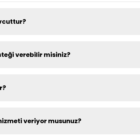
vcuttur?
eği verebilir misiniz?
ir?
 hizmeti veriyor musunuz?