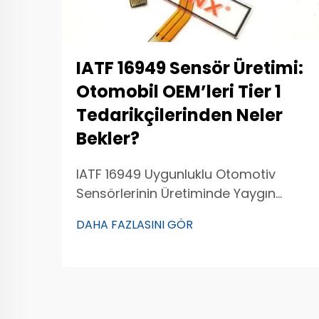
IATF 16949 Sensör Üretimi:
Otomobil OEM’leri Tier 1
Tedarikçilerinden Neler
Bekler?
IATF 16949 Uygunluklu Otomotiv
Sensörlerinin Üretiminde Yaygın
Kalite Sorunları IATF 16949
DAHA FAZLASINI GÖR
standartlarına uygun otomotiv
sensörleri üretmek, üretim süreci
boyunca tutarlı bir kalite gerektirir. En
yaygın kalite sorunlarından biri,
sensör performansının