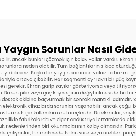
Yaygın Sorunlar Nasıl Gider
lir, ancak bunları çözmek için kolay yollar vardır. Ekranı
sorunlara neden olabilir. Tüm bağlantıların sıkıca oturduğ
yebilirsiniz. Başka bir yaygın sorun ise yalnızca bazı se
iyle ortaya çıkabilir. Her segmenti ayrı ayrı bir güç kayn
gerekir. Ekran garip sayılar gösteriyorsa veya titriyorsa, 
. Bazen pilin veya güç kaynağının değiştirilmesi de bu tür 
n destek ekibine başvurmak bir sonraki mantıklı adımdır
lektronik cihazlarda sorunlar yaşanabilir; ancak çoğu, bira
östermek için kullanılan özel araçlardır. Bu ekranlar, sayılar
zellikle fabrikalarda ve diğer endüstriyel ortamlarda olduk
ük nedenlerinden biri, okunmalarının kolay olmasıdır. Parl
ede çalışanlar, bir makinede kalan süre veya üretilen parça sa