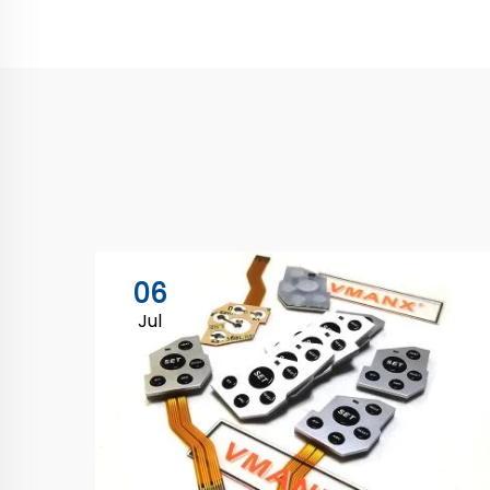
06
Jul