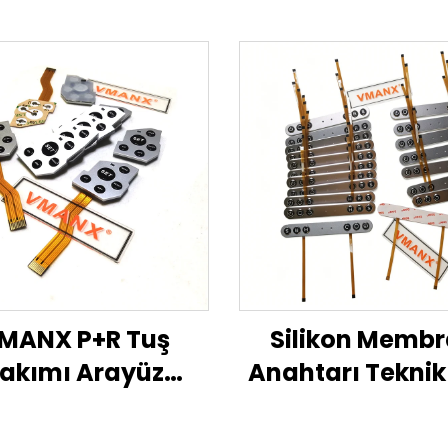
MANX P+R Tuş
Silikon Memb
akımı Arayüz
Anahtarı Teknik
esi Anahtar Ürün
Sayfası
Özellikleri