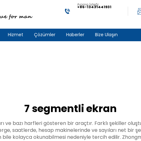
Arama İsteği:
+86-13431441931
Hizmet
Çözümler
Haberler
Bize Ulaşın
7 segmentli ekran
e bazı harfleri gösteren bir araçtır. Farklı şekiller oluşt
ge, saatlerde, hesap makinelerinde ve sayıları net bir şe
 bile kolayca okunabilmesi nedeniyle tercih edilir. Zhongm