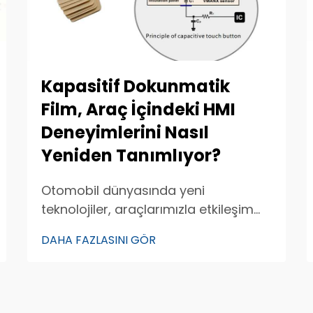
Kapasitif Dokunmatik
Film, Araç İçindeki HMI
Deneyimlerini Nasıl
Yeniden Tanımlıyor?
Otomobil dünyasında yeni
teknolojiler, araçlarımızla etkileşim
kurma biçimimizi değiştiriyor. Bu
DAHA FAZLASINI GÖR
bağlamda dikkat çekici bir yenilik de
kapasitif dokunmatik filmidir. Bu film,
araç kumanda panoları ve
ekranlarında kullanılarak sürücülere