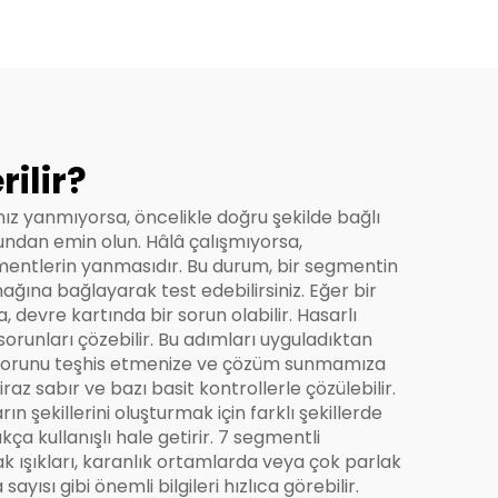
Aile Arabası, Ticari
Panel Van ve Okul
Otobüsü İçin Kararlı
Performans, Emniyet
Kemeri Hatırlatıcısı
ilir?
nız yanmıyorsa, öncelikle doğru şekilde bağlı
undan emin olun. Hâlâ çalışmıyorsa,
gmentlerin yanmasıdır. Bu durum, bir segmentin
ağına bağlayarak test edebilirsiniz. Eğer bir
devre kartında bir sorun olabilir. Hasarlı
sorunları çözebilir. Bu adımları uyguladıktan
. Sorunu teşhis etmenize ve çözüm sunmamıza
z sabır ve bazı basit kontrollerle çözülebilir.
ın şekillerini oluşturmak için farklı şekillerde
ça kullanışlı hale getirir. 7 segmentli
ak ışıkları, karanlık ortamlarda veya çok parlak
yısı gibi önemli bilgileri hızlıca görebilir.