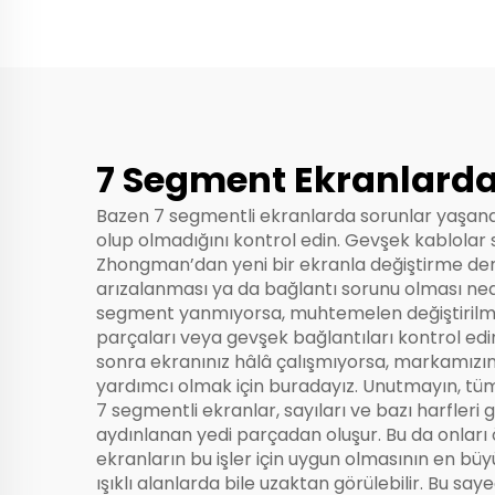
7 Segment Ekranlarda 
Bazen 7 segmentli ekranlarda sorunlar yaşanabi
olup olmadığını kontrol edin. Gevşek kablolar 
Zhongman’dan yeni bir ekranla değiştirme dene
arızalanması ya da bağlantı sorunu olması neden
segment yanmıyorsa, muhtemelen değiştirilmesi 
parçaları veya gevşek bağlantıları kontrol edin
sonra ekranınız hâlâ çalışmıyorsa, markamızı
yardımcı olmak için buradayız. Unutmayın, tüm e
7 segmentli ekranlar, sayıları ve bazı harfleri g
aydınlanan yedi parçadan oluşur. Bu da onları ö
ekranların bu işler için uygun olmasının en büy
ışıklı alanlarda bile uzaktan görülebilir. Bu say