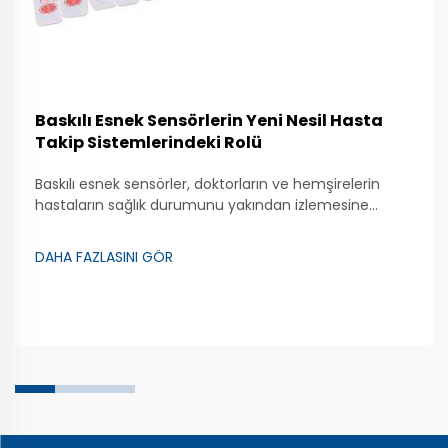
Baskılı Esnek Sensörlerin Yeni Nesil Hasta
Takip Sistemlerindeki Rolü
Baskılı esnek sensörler, doktorların ve hemşirelerin
hastaların sağlık durumunu yakından izlemesine
yardımcı olan özel araçlardır. Bu sensörler bükülebilir
ve gerilebilir özelliktedir; bu da onları birçok farklı
DAHA FAZLASINI GÖR
şekilde kullanmayı kolaylaştırır. Kalp atış hızı gibi
ölçümler yapmak için cilt üzerine yerleştirilebilirler...