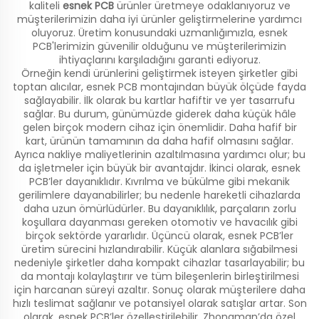
kaliteli
esnek PCB
ürünler üretmeye odaklanıyoruz ve
müşterilerimizin daha iyi ürünler geliştirmelerine yardımcı
oluyoruz. Üretim konusundaki uzmanlığımızla, esnek
PCB'lerimizin güvenilir olduğunu ve müşterilerimizin
ihtiyaçlarını karşıladığını garanti ediyoruz.
Örneğin kendi ürünlerini geliştirmek isteyen şirketler gibi
toptan alıcılar, esnek PCB montajından büyük ölçüde fayda
sağlayabilir. İlk olarak bu kartlar hafiftir ve yer tasarrufu
sağlar. Bu durum, günümüzde giderek daha küçük hâle
gelen birçok modern cihaz için önemlidir. Daha hafif bir
kart, ürünün tamamının da daha hafif olmasını sağlar.
Ayrıca nakliye maliyetlerinin azaltılmasına yardımcı olur; bu
da işletmeler için büyük bir avantajdır. İkinci olarak, esnek
PCB’ler dayanıklıdır. Kıvrılma ve bükülme gibi mekanik
gerilimlere dayanabilirler; bu nedenle hareketli cihazlarda
daha uzun ömürlüdürler. Bu dayanıklılık, parçaların zorlu
koşullara dayanması gereken otomotiv ve havacılık gibi
birçok sektörde yararlıdır. Üçüncü olarak, esnek PCB’ler
üretim sürecini hızlandırabilir. Küçük alanlara sığabilmesi
nedeniyle şirketler daha kompakt cihazlar tasarlayabilir; bu
da montajı kolaylaştırır ve tüm bileşenlerin birleştirilmesi
için harcanan süreyi azaltır. Sonuç olarak müşterilere daha
hızlı teslimat sağlanır ve potansiyel olarak satışlar artar. Son
olarak, esnek PCB’ler özelleştirilebilir. Zhongman’da özel