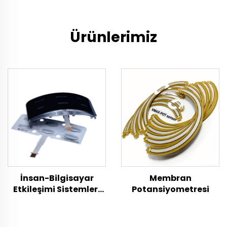
Ürünlerimiz
İnsan-Bilgisayar
Membran
Etkileşimi Sistemleri
Potansiyometresi
İçin Entegre Kalıp
İçinde Elektronik
Bileşenler VM-IME7668