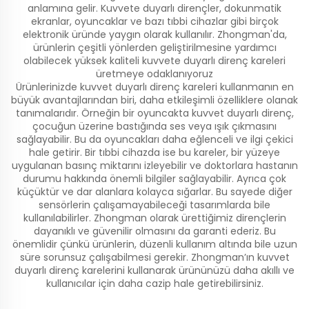
anlamına gelir. Kuvvete duyarlı dirençler, dokunmatik
ekranlar, oyuncaklar ve bazı tıbbi cihazlar gibi birçok
elektronik üründe yaygın olarak kullanılır. Zhongman'da,
ürünlerin çeşitli yönlerden geliştirilmesine yardımcı
olabilecek yüksek kaliteli kuvvete duyarlı direnç kareleri
üretmeye odaklanıyoruz
Ürünlerinizde kuvvet duyarlı direnç kareleri kullanmanın en
büyük avantajlarından biri, daha etkileşimli özelliklere olanak
tanımalarıdır. Örneğin bir oyuncakta kuvvet duyarlı direnç,
çocuğun üzerine bastığında ses veya ışık çıkmasını
sağlayabilir. Bu da oyuncakları daha eğlenceli ve ilgi çekici
hale getirir. Bir tıbbi cihazda ise bu kareler, bir yüzeye
uygulanan basınç miktarını izleyebilir ve doktorlara hastanın
durumu hakkında önemli bilgiler sağlayabilir. Ayrıca çok
küçüktür ve dar alanlara kolayca sığarlar. Bu sayede diğer
sensörlerin çalışamayabileceği tasarımlarda bile
kullanılabilirler. Zhongman olarak ürettiğimiz dirençlerin
dayanıklı ve güvenilir olmasını da garanti ederiz. Bu
önemlidir çünkü ürünlerin, düzenli kullanım altında bile uzun
süre sorunsuz çalışabilmesi gerekir. Zhongman’ın kuvvet
duyarlı direnç karelerini kullanarak ürününüzü daha akıllı ve
kullanıcılar için daha cazip hale getirebilirsiniz.