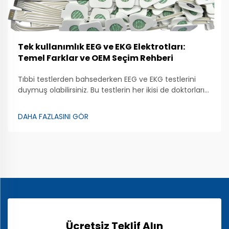
Tek kullanımlık EEG ve EKG Elektrotları:
Temel Farklar ve OEM Seçim Rehberi
Tıbbi testlerden bahsederken EEG ve EKG testlerini
duymuş olabilirsiniz. Bu testlerin her ikisi de doktorların
vücudumuzun nasıl çalıştığını kontrol etmesine
yardımcı olmak için elektrotlar kullanır. EEG, yani
DAHA FAZLASINI GÖR
elektroensefalogram, beyin aktivitesini inceler. Bu
amaçla özel elektrotlar kullanılır...
Ücretsiz Teklif Alın