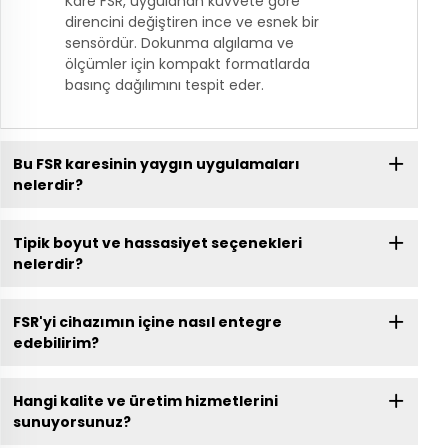
Kare FSR, uygulanan kuvvete göre
direncini değiştiren ince ve esnek bir
sensördür. Dokunma algılama ve
ölçümler için kompakt formatlarda
basınç dağılımını tespit eder.
Bu FSR karesinin yaygın uygulamaları
nelerdir?
Tipik boyut ve hassasiyet seçenekleri
nelerdir?
FSR'yi cihazımın içine nasıl entegre
edebilirim?
Hangi kalite ve üretim hizmetlerini
sunuyorsunuz?