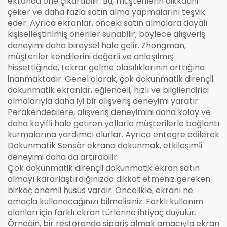
ekranda öne çıkarabilir. Bu, müşterilerin dikkatini
çeker ve daha fazla satın alma yapmalarını teşvik
eder. Ayrıca ekranlar, önceki satın almalara dayalı
kişiselleştirilmiş öneriler sunabilir; böylece alışveriş
deneyimi daha bireysel hale gelir. Zhongman,
müşteriler kendilerini değerli ve anlaşılmış
hissettiğinde, tekrar gelme olasılıklarının arttığına
inanmaktadır. Genel olarak, çok dokunmatik dirençli
dokunmatik ekranlar, eğlenceli, hızlı ve bilgilendirici
olmalarıyla daha iyi bir alışveriş deneyimi yaratır.
Perakendecilere, alışveriş deneyimini daha kolay ve
daha keyifli hale getiren yollarla müşterilerle bağlantı
kurmalarına yardımcı olurlar. Ayrıca entegre edilerek
Dokunmatik Sensör
ekrana dokunmak, etkileşimli
deneyimi daha da artırabilir.
Çok dokunmatik dirençli dokunmatik ekran satın
almayı kararlaştırdığınızda dikkat etmeniz gereken
birkaç önemli husus vardır. Öncelikle, ekranı ne
amaçla kullanacağınızı bilmelisiniz. Farklı kullanım
alanları için farklı ekran türlerine ihtiyaç duyulur.
Örneğin, bir restoranda sipariş almak amacıyla ekran