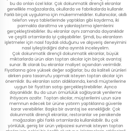
bu da onları özel kılar. Çok dokunmatik dirençli ekranlar
genellikle mağazalarda, okullarda ve fabrikalarda kullanılır.
Farklı birçok uygulama için mükemmeldirler. Kullanıcılar, akıllı
telefon veya tabletlerinde yaptıkları gibi kaydırma, iki
parmakla daraltma ve yakınlaştırma işlemlerini
gerçekleştirebilirler. Bu ekranlar aynı zamanda dayanıklıdır
ve çeşitli ortamlarda iyi çalışabilirler. Şimdi, bu ekranların
işletmeler için nasıl faydalı olduğunu ve alışveriş deneyimini
nasıl iyileştirdiğini daha ayrıntılı inceleyelim.
Çok dokunmatik dirençli dokunmatik ekranlar, büyük
miktarlarda ürün alan toptan alıcılar için birçok avantaj
sunar. İlk olarak bu ekranlar maliyet açısından verimlidir.
Fiyatlarına göre yüksek değer sağlarlar; bu da kaliteli ürünleri
alırken para tasarrufu yapmak isteyen toptan alıcılar için
önemlidir. Bu ekranları satın aldıklarında, kendi müşterilerine
uygun bir fiyattan satışı gerçekleştirebilirler. Ayrıca
dayanıklıdır. Bu da uzun ömürlülük sağlayarak yenileme
ihtiyacını azaltır. Toptan alıcılar, müşterilerini uzun süre
memnun edecek bir ürüne yatırım yaptıklarına güvenle
karar verebilirler. Başka bir avantaj ise esnekliğidir. Çok
dokunmatik dirençli ekranlar, restoranlar ve perakende
mağazaları gibi farklı ortamlarda kullanılabilir. Bu çok
yönlülük, geniş bir ürün yelpazesi sunmak isteyen toptan