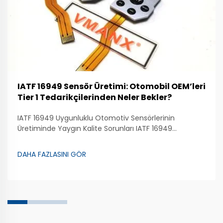
IATF 16949 Sensör Üretimi: Otomobil OEM’leri
Tier 1 Tedarikçilerinden Neler Bekler?
IATF 16949 Uygunluklu Otomotiv Sensörlerinin
Üretiminde Yaygın Kalite Sorunları IATF 16949
standartlarına uygun otomotiv sensörleri üretmek,
üretim süreci boyunca tutarlı bir kalite gerektirir. En
DAHA FAZLASINI GÖR
yaygın kalite sorunlarından biri, sensör performansının
tutarsızlığıdır...