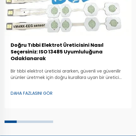
Doğru Tıbbi Elektrot Üreticisini Nasıl
Seçersiniz: ISO 13485 Uyumluluğuna
Odaklanarak
Bir tıbbi elektrot üreticisi ararken, güvenli ve güvenilir
ürünler üretmek için doğru kurallara uyan bir üretici
bulmak önemlidir. Zhongman, kaliteli tıbbi elektrotlar
üretmeye önem veren bir şirkettir. Bu özel cihazlar,
DAHA FAZLASINI GÖR
doktorların ...