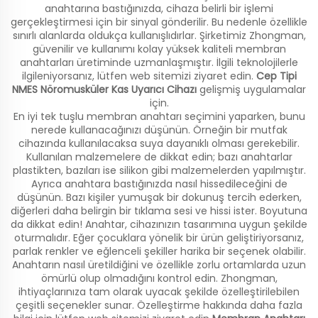
anahtarına bastığınızda, cihaza belirli bir işlemi
gerçekleştirmesi için bir sinyal gönderilir. Bu nedenle özellikle
sınırlı alanlarda oldukça kullanışlıdırlar. Şirketimiz Zhongman,
güvenilir ve kullanımı kolay yüksek kaliteli membran
anahtarları üretiminde uzmanlaşmıştır. İlgili teknolojilerle
ilgileniyorsanız, lütfen web sitemizi ziyaret edin.
Cep Tipi
NMES Nöromusküler Kas Uyarıcı Cihazı
gelişmiş uygulamalar
için.
En iyi tek tuşlu membran anahtarı seçimini yaparken, bunu
nerede kullanacağınızı düşünün. Örneğin bir mutfak
cihazında kullanılacaksa suya dayanıklı olması gerekebilir.
Kullanılan malzemelere de dikkat edin; bazı anahtarlar
plastikten, bazıları ise silikon gibi malzemelerden yapılmıştır.
Ayrıca anahtara bastığınızda nasıl hissedileceğini de
düşünün. Bazı kişiler yumuşak bir dokunuş tercih ederken,
diğerleri daha belirgin bir tıklama sesi ve hissi ister. Boyutuna
da dikkat edin! Anahtar, cihazınızın tasarımına uygun şekilde
oturmalıdır. Eğer çocuklara yönelik bir ürün geliştiriyorsanız,
parlak renkler ve eğlenceli şekiller harika bir seçenek olabilir.
Anahtarın nasıl üretildiğini ve özellikle zorlu ortamlarda uzun
ömürlü olup olmadığını kontrol edin. Zhongman,
ihtiyaçlarınıza tam olarak uyacak şekilde özelleştirilebilen
çeşitli seçenekler sunar. Özelleştirme hakkında daha fazla