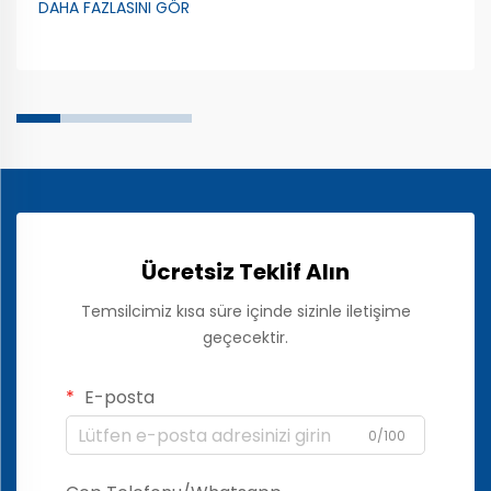
DAHA FAZLASINI GÖR
kullanılarak sürücülere ve yolculara birçok özelliği
yalnızca dokunarak kontrol etme imkânı sunar...
Ücretsiz Teklif Alın
Temsilcimiz kısa süre içinde sizinle iletişime
geçecektir.
E-posta
0/100