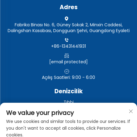
Adres
Fabrika Binası No. 6, Güney Sokak 2, Minxin Caddesi,
Dalingshan Kasabası, Dongguan Şehri, Guangdong Eyaleti
+86-13431441931
[email protected]
Açılış Saatleri: 9:00 - 6:00
Denizcilik
Tıbbi
Otomotiv elektroniği
We value your privacy
Elektronik ve elektrikli cihazlar
We use cookies and similar tools to provide our services. If
you don't want to accept all cookies, click Personalize
Endüstriyel
cookies.