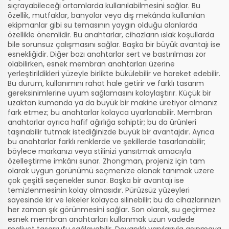
sıçrayabileceği ortamlarda kullanılabilmesini sağlar. Bu
özellik, mutfaklar, banyolar veya dış mekânda kullanılan
ekipmanlar gibi su temasının yaygın olduğu alanlarda
özellikle önemlidir. Bu anahtarlar, cihazların ıslak koşullarda
bile sorunsuz çalışmasını sağlar. Başka bir büyük avantajı ise
esnekliğidir. Diğer bazı anahtarlar sert ve bastırılması zor
olabilirken, esnek membran anahtarları üzerine
yerleştirildikleri yüzeyle birlikte bükülebilir ve hareket edebilir.
Bu durum, kullanımını rahat hale getirir ve farklı tasarım
gereksinimlerine uyum sağlamasını kolaylaştırır. Küçük bir
uzaktan kumanda ya da büyük bir makine üretiyor olmanız
fark etmez; bu anahtarlar kolayca uyarlanabilir. Membran
anahtarlar ayrıca hafif ağırlığa sahiptir; bu da ürünleri
taşınabilir tutmak istediğinizde büyük bir avantajdır. Ayrıca
bu anahtarlar farklı renklerde ve şekillerde tasarlanabilir;
böylece markanızı veya stilinizi yansıtmak amacıyla
özelleştirme imkânı sunar. Zhongman, projeniz için tam
olarak uygun görünümü seçmenize olanak tanımak üzere
çok çeşitli seçenekler sunar. Başka bir avantajı ise
temizlenmesinin kolay olmasıdır. Pürüzsüz yüzeyleri
sayesinde kir ve lekeler kolayca silinebilir; bu da cihazlarınızın
her zaman şık görünmesini sağlar. Son olarak, su geçirmez
esnek membran anahtarları kullanmak uzun vadede