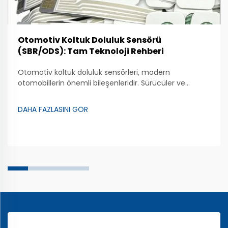
Otomotiv Koltuk Doluluk Sensörü
(SBR/ODS): Tam Teknoloji Rehberi
Otomotiv koltuk doluluk sensörleri, modern
otomobillerin önemli bileşenleridir. Sürücüler ve
yolcuların güvenliğini sağlamakta büyük rol oynarlar.
Bu sensörler, bir kişinin otomobil koltuğunda oturup
DAHA FAZLASINI GÖR
oturmadığını algılayabilir. Bu özellik, hava yastığı
sistemleri için son derece faydalıdır. Eğer bir kişi ön
koltukta oturuyorsa...