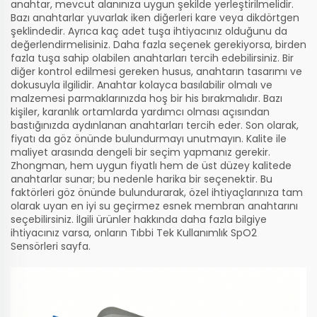
anahtar, mevcut alanınıza uygun şekilde yerleştirilmelidir.
Bazı anahtarlar yuvarlak iken diğerleri kare veya dikdörtgen
şeklindedir. Ayrıca kaç adet tuşa ihtiyacınız olduğunu da
değerlendirmelisiniz. Daha fazla seçenek gerekiyorsa, birden
fazla tuşa sahip olabilen anahtarları tercih edebilirsiniz. Bir
diğer kontrol edilmesi gereken husus, anahtarın tasarımı ve
dokusuyla ilgilidir. Anahtar kolayca basılabilir olmalı ve
malzemesi parmaklarınızda hoş bir his bırakmalıdır. Bazı
kişiler, karanlık ortamlarda yardımcı olması açısından
bastığınızda aydınlanan anahtarları tercih eder. Son olarak,
fiyatı da göz önünde bulundurmayı unutmayın. Kalite ile
maliyet arasında dengeli bir seçim yapmanız gerekir.
Zhongman, hem uygun fiyatlı hem de üst düzey kalitede
anahtarlar sunar; bu nedenle harika bir seçenektir. Bu
faktörleri göz önünde bulundurarak, özel ihtiyaçlarınıza tam
olarak uyan en iyi su geçirmez esnek membran anahtarını
seçebilirsiniz. İlgili ürünler hakkında daha fazla bilgiye
ihtiyacınız varsa, onların
Tıbbi Tek Kullanımlık SpO2
Sensörleri
sayfa.