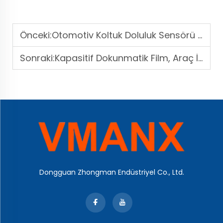
Önceki:
Otomotiv Koltuk Doluluk Sensörü (SBR/ODS): Tam Teknoloji Rehberi
Sonraki:
Kapasitif Dokunmatik Film, Araç İçindeki HMI Deneyimlerini Nasıl Yeniden Tanımlıyor?
Dongguan Zhongman Endüstriyel Co., Ltd.