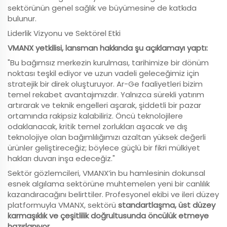
sektörünün genel sağlık ve büyümesine de katkıda
bulunur.
Liderlik Vizyonu ve Sektörel Etki
VMANX yetkilisi, lansman hakkında şu açıklamayı yaptı:
"Bu bağımsız merkezin kurulması, tarihimize bir dönüm
noktası teşkil ediyor ve uzun vadeli geleceğimiz için
stratejik bir direk oluşturuyor. Ar-Ge faaliyetleri bizim
temel rekabet avantajımızdır. Yalnızca sürekli yatırım
artırarak ve teknik engelleri aşarak, şiddetli bir pazar
ortamında rakipsiz kalabiliriz. Öncü teknolojilere
odaklanacak, kritik temel zorlukları aşacak ve dış
teknolojiye olan bağımlılığımızı azaltan yüksek değerli
ürünler geliştireceğiz; böylece güçlü bir fikri mülkiyet
hakları duvarı inşa edeceğiz."
Sektör gözlemcileri, VMANX’in bu hamlesinin dokunsal
esnek algılama sektörüne muhtemelen yeni bir canlılık
kazandıracağını belirttiler. Profesyonel ekibi ve ileri düzey
platformuyla VMANX, sektörü
standartlaşma, üst düzey
karmaşıklık ve çeşitlilik doğrultusunda öncülük etmeye
hazırlanıyor.