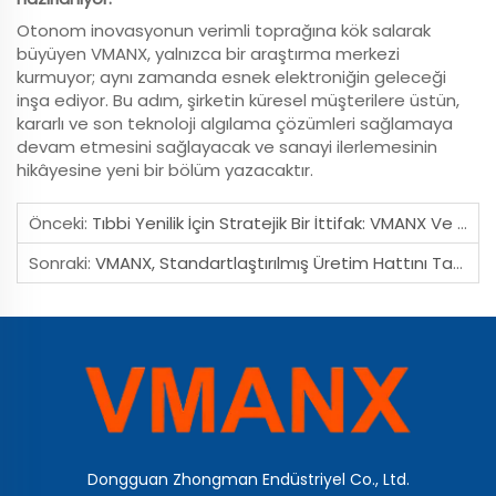
Otonom inovasyonun verimli toprağına kök salarak
büyüyen VMANX, yalnızca bir araştırma merkezi
kurmuyor; aynı zamanda esnek elektroniğin geleceği
inşa ediyor. Bu adım, şirketin küresel müşterilere üstün,
kararlı ve son teknoloji algılama çözümleri sağlamaya
devam etmesini sağlayacak ve sanayi ilerlemesinin
hikâyesine yeni bir bölüm yazacaktır.
Önceki:
Tıbbi Yenilik İçin Stratejik Bir İttifak: VMANX Ve Mindray Bio-Medical Electronics, Uzun Vadeli Tedarikçi Ortaklığı’nı Resmen Onayladı
Sonraki:
VMANX, Standartlaştırılmış Üretim Hattını Tamamladı: Esnek Sensör Elektroniği Ve Endüstriyel Değer Zinciri Gelişimi Alanında Stratejik Bir Sıçrama
Dongguan Zhongman Endüstriyel Co., Ltd.