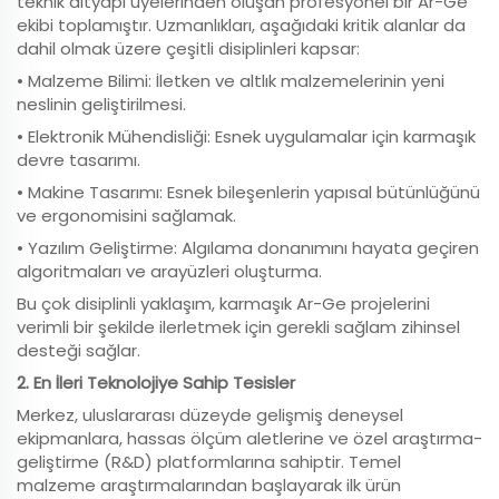
teknik altyapı üyelerinden oluşan profesyonel bir Ar-Ge
ekibi toplamıştır. Uzmanlıkları, aşağıdaki kritik alanlar da
dahil olmak üzere çeşitli disiplinleri kapsar:
• Malzeme Bilimi: İletken ve altlık malzemelerinin yeni
neslinin geliştirilmesi.
• Elektronik Mühendisliği: Esnek uygulamalar için karmaşık
devre tasarımı.
• Makine Tasarımı: Esnek bileşenlerin yapısal bütünlüğünü
ve ergonomisini sağlamak.
• Yazılım Geliştirme: Algılama donanımını hayata geçiren
algoritmaları ve arayüzleri oluşturma.
Bu çok disiplinli yaklaşım, karmaşık Ar-Ge projelerini
verimli bir şekilde ilerletmek için gerekli sağlam zihinsel
desteği sağlar.
2. En İleri Teknolojiye Sahip Tesisler
Merkez, uluslararası düzeyde gelişmiş deneysel
ekipmanlara, hassas ölçüm aletlerine ve özel araştırma-
geliştirme (R&D) platformlarına sahiptir. Temel
malzeme araştırmalarından başlayarak ilk ürün