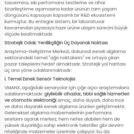
tasarımına, sıkı performans testlerine ve nihai
ticarileştirme aşamasına kadar ürünün tam yaşam
döngüsünü kapsayan kapsamlı bir R&D ekosistemi
kurmuştur. Bu entegre sistem, bir laboratuvar
kavramından piyasaya hazır ürüne ulaşım sürecini büyük
ölçüde kısaltmaktadır.
Stratejik Odak: Yenilikçiliğin Üç Dayanak Noktası
Araştırma-Geliştirme Merkezi, dokunsal esnek algılama
sektöründeki temel "ağrı noktalarını" ve ortaya çıkan
pazar taleplerini hedef almaktadır. Stratejik yol haritası
üç ana yöne odaklanmaktadır:
I. Temel Esnek Sensör Teknolojisi
VMANX, aşağıdaki senaryolar için çığır açıcı araştırmalara
odaklanmaktadır:
giyilebilir cihazlar, tıbbi sağlık hizmetleri
ve otomotiv elektroniği
amaç, daha duyarlı, daha ince
ve daha dayanıklı esnek algılama ürünleri geliştirmektir.
Geleneksel algılama malzemelerinin performans
sınırlarını aşarak merkez, hem nefes alabilen hem de
yüksek duyarlılığa sahip elektronik tekstiller gibi devrim
niteliğinde malzemeler üzerinde çalışıyor; bu da