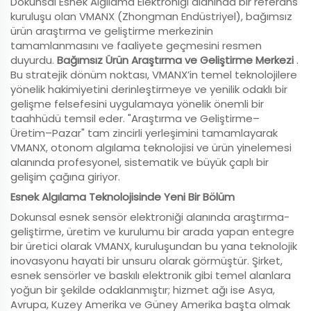
Dokunsal Esnek Algılama Elektroniği alanında bir referans
kuruluşu olan VMANX (Zhongman Endüstriyel), bağımsız
ürün araştırma ve geliştirme merkezinin
tamamlanmasını ve faaliyete geçmesini resmen
duyurdu.
Bağımsız Ürün Araştırma ve Geliştirme Merkezi
.
Bu stratejik dönüm noktası, VMANX’in temel teknolojilere
yönelik hakimiyetini derinleştirmeye ve yenilik odaklı bir
gelişme felsefesini uygulamaya yönelik önemli bir
taahhüdü temsil eder. "Araştırma ve Geliştirme–
Üretim–Pazar" tam zincirli yerleşimini tamamlayarak
VMANX, otonom algılama teknolojisi ve ürün yinelemesi
alanında profesyonel, sistematik ve büyük çaplı bir
gelişim çağına giriyor.
Esnek Algılama Teknolojisinde Yeni Bir Bölüm
Dokunsal esnek sensör elektroniği alanında araştırma-
geliştirme, üretim ve kurulumu bir arada yapan entegre
bir üretici olarak VMANX, kuruluşundan bu yana teknolojik
inovasyonu hayati bir unsuru olarak görmüştür. Şirket,
esnek sensörler ve baskılı elektronik gibi temel alanlara
yoğun bir şekilde odaklanmıştır; hizmet ağı ise Asya,
Avrupa, Kuzey Amerika ve Güney Amerika başta olmak