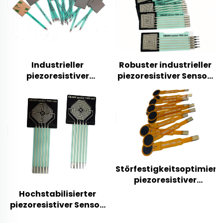
Industrieller
Robuster industrieller
piezoresistiver
piezoresistiver Sensor,
Drucksensor,
Druckerkennungskompo
hochpräziser Wandler
für Metallurgie,
für Maschinen,
chemische Industrie
Hydrauliksysteme,
und schwer belastete
Automatisierungsausrüstung
industrielle Maschinen
sowie industrielle Prüf-
und
Überwachungsanwendungen
Störfestigkeitsoptimiert
piezoresistiver
Drucksensor,
Hochstabilisierter
industrieller Modul für
piezoresistiver Sensor,
SPS-Steuerung,
industrieller