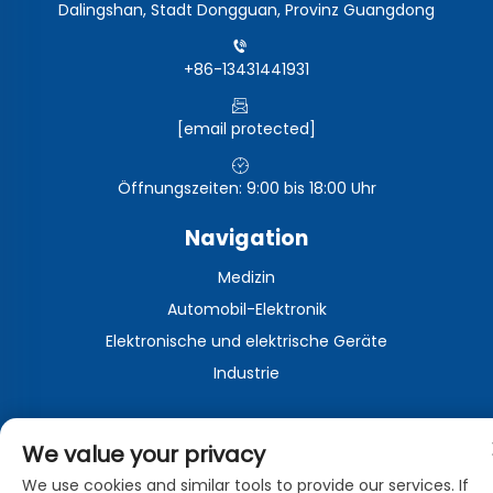
Dalingshan, Stadt Dongguan, Provinz Guangdong
+86-13431441931
[email protected]
Öffnungszeiten: 9:00 bis 18:00 Uhr
Navigation
Medizin
Automobil-Elektronik
Elektronische und elektrische Geräte
Industrie
We value your privacy
Urheberrechte © Dongguan Zhongman Industrial Co., Ltd.
Alle Rechte vorbehalten -
Datenschutzrichtlinie
We use cookies and similar tools to provide our services. If