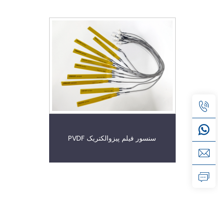
سنسور فیلم پیزوالکتریک PVDF