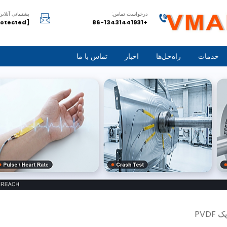
درخواست تماس:
پشتیبانی آنلاین
[email protected]
+86-13431441931
خدمات
راه‌حل‌ها
اخبار
تماس با ما
PVD