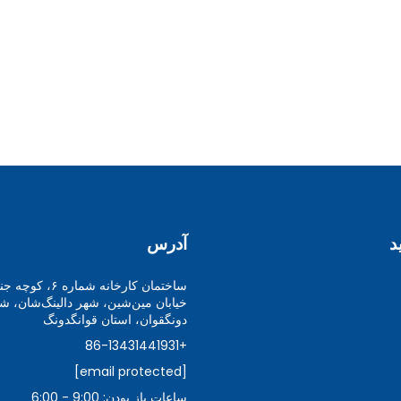
د
آدرس
خیابان مین‌شین، شهر دالینگ‌شان، ش
دونگقوان، استان قوانگدونگ
+86-13431441931
[email protected]
ساعات باز بودن: 9:00 - 6:00