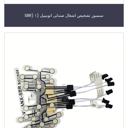
سنسور تشخیص اشغال صندلی اتومبیل (SBR) ۱