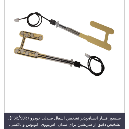
سنسور فشار انطباق‌پذیر تشخیص اشغال صندلی خودرو (FSR/SBR)،
تشخیص دقیق از سرنشین برای سدان، اس‌یو‌وی، اتوبوس و تاکسی،