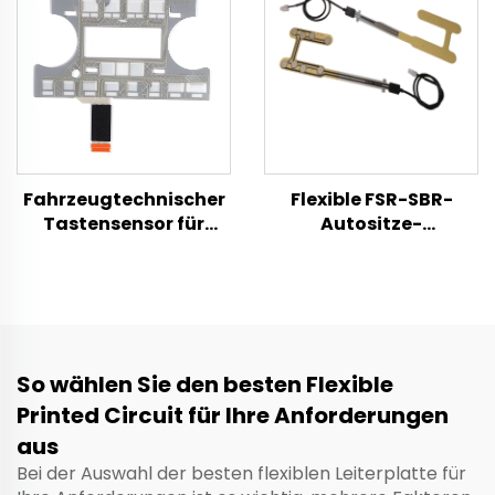
Fahrzeugtechnischer
Flexible FSR-SBR-
Tastensensor für
Autositze-
Mittelkonsole –
Belegungsdrucksensor,
flexibler
hochpräzise Insassen-
Membrantaster
Erkennung für
Limousine, SUV, Bus
und Taxi,
kundenspezifische
So wählen Sie den besten Flexible
Größe für
Printed Circuit für Ihre Anforderungen
Sicherheitsgurt-
Warnsystem an
aus
Vorder- und
Bei der Auswahl der besten flexiblen Leiterplatte für
Rücksitzen