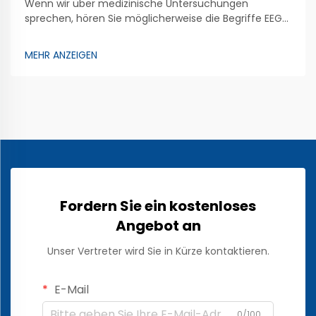
Wenn wir über medizinische Untersuchungen
sprechen, hören Sie möglicherweise die Begriffe EEG
und EKG. Beide Untersuchungen nutzen Elektroden,
um Ärzten zu helfen, den Gesundheitszustand
MEHR ANZEIGEN
unseres Körpers zu überprüfen. Das EEG
(Elektroenzephalogramm) analysiert die
Gehirnaktivität. Dazu werden spezielle Elektroden…
Fordern Sie ein kostenloses
Angebot an
Unser Vertreter wird Sie in Kürze kontaktieren.
E-Mail
0/100