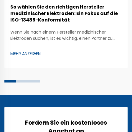
So wählen Sie den richtigen Hersteller
medizinischer Elektroden: Ein Fokus auf die
ISO-13485-Konformität
Wenn Sie nach einem Hersteller medizinischer
Elektroden suchen, ist es wichtig, einen Partner zu
finden, der die richtigen Richtlinien befolgt, um
sichere und zuverlässige Produkte herzustellen.
MEHR ANZEIGEN
Zhongman ist ein Unternehmen, das großen Wert auf
die Herstellung hochwertiger medizinischer Elektroden
legt. Diese speziellen Geräte unterstützen Ärzte …
Fordern Sie ein kostenloses
Angebot an