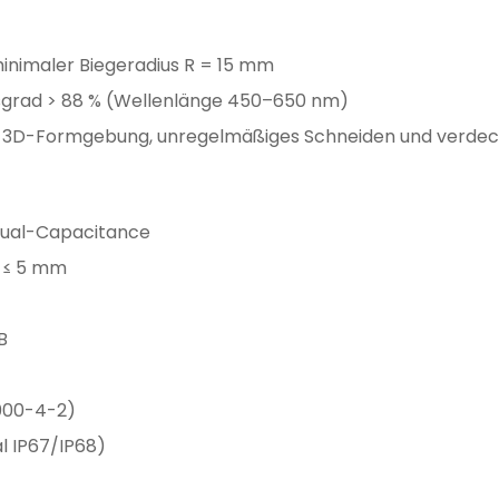
inimaler Biegeradius R = 15 mm
sgrad > 88 % (Wellenlänge 450–650 nm)
tützt 3D-Formgebung, unregelmäßiges Schneiden und verde
utual-Capacitance
g ≤ 5 mm
B
1000-4-2)
l IP67/IP68)