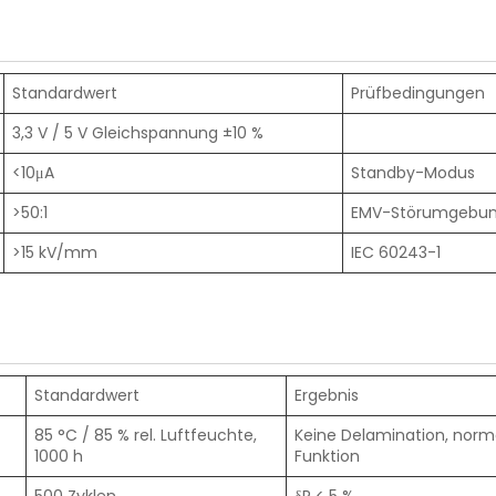
Standardwert
Prüfbedingungen
3,3 V / 5 V Gleichspannung ±10 %
<10μA
Standby-Modus
>50:1
EMV-Störumgebu
>15 kV/mm
IEC 60243-1
Standardwert
Ergebnis
85 °C / 85 % rel. Luftfeuchte,
Keine Delamination, norm
1000 h
Funktion
500 Zyklen
δR < 5 %