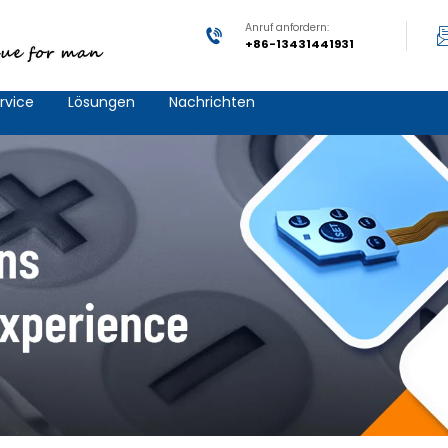
Anruf anfordern:
+86-13431441931
rvice
Lösungen
Nachrichten