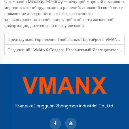
О компании Mindray: Mindray — ведущий мировой поставщик
медицинского оборудования и решений, ставящий своей целью
повышение доступности высококачественного
здравоохранения за счёт инноваций в области жизненной
информации, диагностики и визуализации.
Предыдущая:
Укрепление Глобальных Партнёрств: VMANX Тепло Приветствует Делегацию Компании Cardinal Health Для Обсуждения Стратегического Сотрудничества В Области Медицинских Сенсорных Решений
Следующий :
VMANX Создала Независимый Исследовательский И Опытно-Конструкторский Центр: Укрепление Основы Инноваций И Поддержка Трансформации Промышленности
Компания Dongguan Zhongman Industrial Co., Ltd.