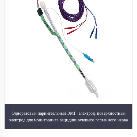
Одноразовый ларингеальный ЭМГ-электрод, поверхностный
электрод для мониторинга рецидивирующего гортанного нерва