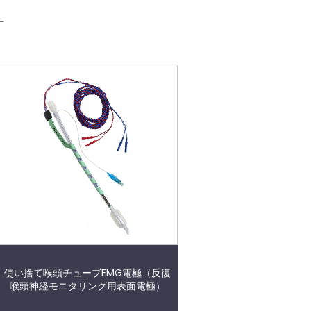
ー
使い捨て喉頭チューブEMG電極（反復
喉頭神経モニタリング用表面電極）