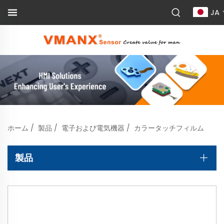
JA
ホーム
/
製品
/
電子および電気機器
/
カラータッチフィルム
製品