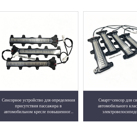
Сенсорное устройство для определения
Смарт-сенсор для с
присутствия пассажира в
автомобильного клас
автомобильном кресле повышенного
электровелосипед
класса для электрических мотоциклов
электросамокат