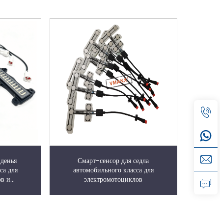
иденья
Смарт-сенсор для седла
са для
автомобильного класса для
ов и
электромотоциклов
ов