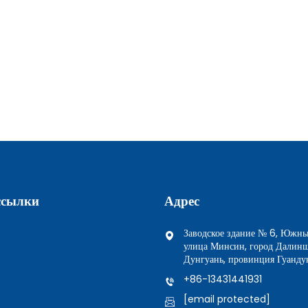
ссылки
Адрес
Заводское здание № 6, Южны
улица Минсин, город Далинш
Дунгуань, провинция Гуанду
+86-13431441931
[email protected]