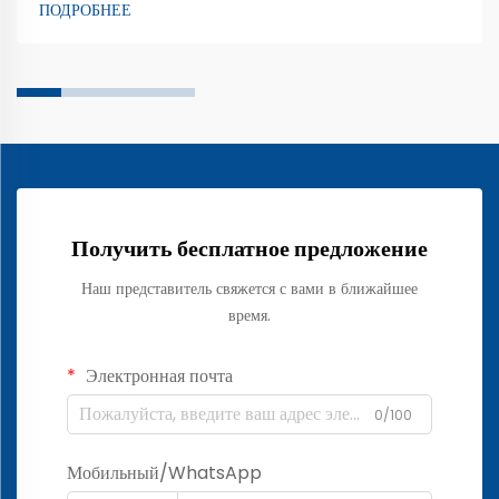
ПОДРОБНЕЕ
сенсорная плёнка. Эта плёнка используется на приборных
панелях и экранах автомобилей, позволяя водителям и
пассажирам управлять множеством функций простым
прикосновением к поверхности...
Получить бесплатное предложение
Наш представитель свяжется с вами в ближайшее
время.
Электронная почта
0/100
Мобильный/WhatsApp