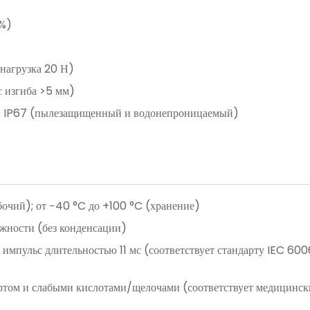
 %)
(нагрузка 20 Н)
с изгиба >5 мм)
ы: IP67 (пылезащищенный и водонепроницаемый)
бочий); от −40 °C до +100 °C (хранение)
жности (без конденсации)
 импульс длительностью 11 мс (соответствует стандарту IEC 60
иртом и слабыми кислотами/щелочами (соответствует медицинс