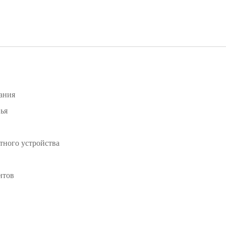
ания
ья
тного устройства
нтов