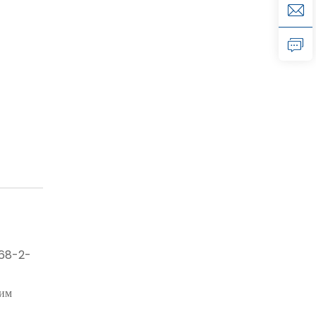
068-2-
ким