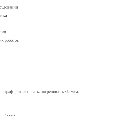
орудовании
ника
ении
их роботов
я трафаретная печать, погрешность <5 мкм.