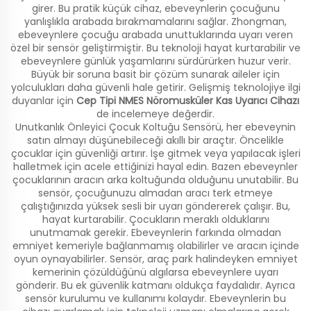
girer. Bu pratik küçük cihaz, ebeveynlerin çocuğunu
yanlışlıkla arabada bırakmamalarını sağlar. Zhongman,
ebeveynlere çocuğu arabada unuttuklarında uyarı veren
özel bir sensör geliştirmiştir. Bu teknoloji hayat kurtarabilir ve
ebeveynlere günlük yaşamlarını sürdürürken huzur verir.
Büyük bir soruna basit bir çözüm sunarak aileler için
yolculukları daha güvenli hale getirir. Gelişmiş teknolojiye ilgi
duyanlar için
Cep Tipi NMES Nöromusküler Kas Uyarıcı Cihazı
de incelemeye değerdir.
Unutkanlık Önleyici Çocuk Koltuğu Sensörü, her ebeveynin
satın almayı düşünebileceği akıllı bir araçtır. Öncelikle
çocuklar için güvenliği artırır. İşe gitmek veya yapılacak işleri
halletmek için acele ettiğinizi hayal edin. Bazen ebeveynler
çocuklarının aracın arka koltuğunda olduğunu unutabilir. Bu
sensör, çocuğunuzu almadan aracı terk etmeye
çalıştığınızda yüksek sesli bir uyarı göndererek çalışır. Bu,
hayat kurtarabilir. Çocukların meraklı olduklarını
unutmamak gerekir. Ebeveynlerin farkında olmadan
emniyet kemeriyle bağlanmamış olabilirler ve aracın içinde
oyun oynayabilirler. Sensör, araç park halindeyken emniyet
kemerinin çözüldüğünü algılarsa ebeveynlere uyarı
gönderir. Bu ek güvenlik katmanı oldukça faydalıdır. Ayrıca
sensör kurulumu ve kullanımı kolaydır. Ebeveynlerin bu