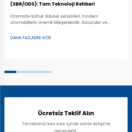
(SBR/ODS): Tam Teknoloji Rehberi
Otomotiv koltuk doluluk sensörleri, modern
otomobillerin önemli bileşenleridir. Sürücüler ve
yolcuların güvenliğini sağlamakta büyük rol oynarlar.
Bu sensörler, bir kişinin otomobil koltuğunda oturup
DAHA FAZLASINI GÖR
oturmadığını algılayabilir. Bu özellik, hava yastığı
sistemleri için son derece faydalıdır. Eğer bir kişi ön
koltukta oturuyorsa...
Ücretsiz Teklif Alın
Temsilcimiz kısa süre içinde sizinle iletişime
geçecektir.