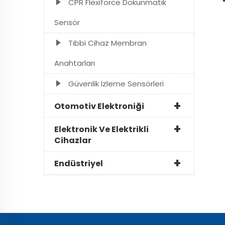
CPR Flexiforce Dokunmatik
Sensör
Tıbbi Cihaz Membran
Anahtarları
Güvenlik İzleme Sensörleri
Otomotiv Elektroniği
Elektronik Ve Elektrikli
Cihazlar
Endüstriyel