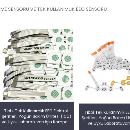
EME SENSÖRÜ VE TEK KULLANIMLIK EEG SENSÖRÜ
Tıbbi Tek Kullanımlık EEG Elektrot
Tıbbi Tek Kullanımlık E
Şeritleri, Yoğun Bakım Ünitesi (ICU)
Şeritleri, Yoğun Bakım Ü
ve Uyku Laboratuvarı için Kompakt
ve Uyku Laboratuvarı 
Alın Sensörü
Duyarı Elektrofizyoloj