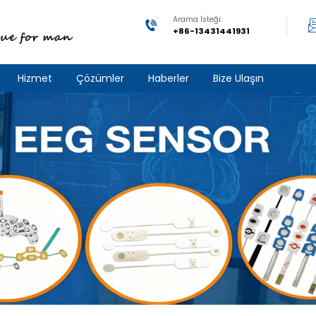
Arama İsteği:
+86-13431441931
Hizmet
Çözümler
Haberler
Bize Ulaşın