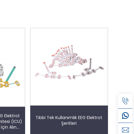
EG Elektrot
Tıbbi Tek Kullanımlık EEG Elektrot
nitesi (ICU)
Şeritleri
için Alın
ik İzleme