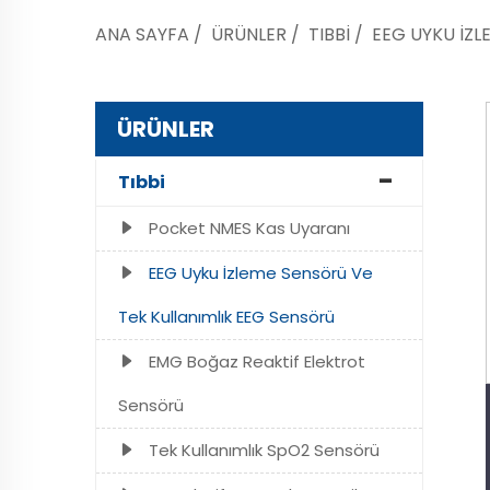
ANA SAYFA
/
ÜRÜNLER
/
TIBBI
/
EEG UYKU İZL
ÜRÜNLER
Tıbbi
Pocket NMES Kas Uyaranı
EEG Uyku İzleme Sensörü Ve
Tek Kullanımlık EEG Sensörü
EMG Boğaz Reaktif Elektrot
Sensörü
Tek Kullanımlık SpO2 Sensörü