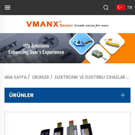
TR
ANA SAYFA
/
ÜRÜNLER
/
ELEKTRONIK VE ELEKTRIKLI CIHAZLAR
/
M
ÜRÜNLER