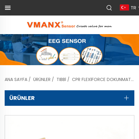
TR
ANA SAYFA
/
ÜRÜNLER
/
TIBBI
/
CPR FLEXIFORCE DOKUNMATIK SENSÖR
ÜRÜNLER