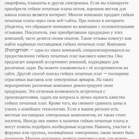
смартфоны, планшеты и другая электроника. Если вы планируете
приобрести гибкие печатные платы оптом, хорошим местом для
начала поиска является интернет. Многие компании продают гибкие
печатные платы через свои веб-сайты. При поиске в интернете
убедитесь, что обращаете внимание на компании с положительными
отзывами. Покупатели, уже приобретавшие продукцию у этих
компаний, часто делятся своим опытом. Такие отзывы помогут вам
найти надёжных поставщиков гибких печатных плат. Компания
Zhongman — одна из таких компаний, специализирующихся на
предоставлении гибких печатных плат высокого качества. Она
предлагает широкий ассортимент решений, подходящих для
различных задач. Вы можете ознакомиться с её ассортиментом на
сайте. Другой способ поиска гибких печатных плат — посещение
отраслевых выставок или электронных ярмарок. На таких
мероприятиях различные компании демонстрируют свою
продукцию. Это отличная возможность встретиться с
производителями, задать им вопросы и лично оценить качество
гибких печатных плат. Кроме того, вы сможете сравнить цены и
узнать о новейших технологиях. Если в вашем регионе есть
местные поставщики электронных компонентов, их также стоит
посетить. Иногда они имеют в наличии гибкие печатные платы и
могут помочь подобрать необходимые изделия. Наконец, участие в
форумах или группах, посвящённых электронике, также может быть
полезным. Многие участники делятся советами о том, где можно