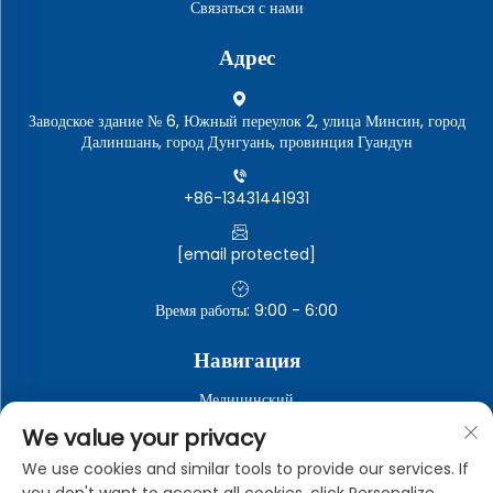
Связаться с нами
Адрес
Заводское здание № 6, Южный переулок 2, улица Минсин, город
Далиншань, город Дунгуань, провинция Гуандун
+86-13431441931
[email protected]
Время работы: 9:00 - 6:00
Навигация
Медицинский
Автомобильная электроника
We value your privacy
Электронные и электрические приборы
We use cookies and similar tools to provide our services. If