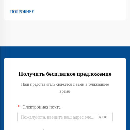
используют электроды, чтобы помочь врачам оценить работу
организма. ЭЭГ (электроэнцефалограмма) позволяет оценить
ПОДРОБНЕЕ
активность мозга. Для этого используются специальные
электроды...
Получить бесплатное предложение
Наш представитель свяжется с вами в ближайшее
время.
Электронная почта
0/100