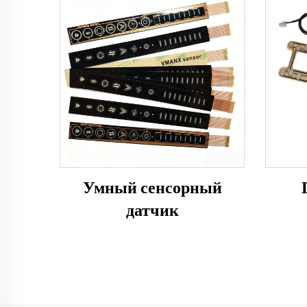
Умный сенсорный
датчик
опре
авто
FSR 