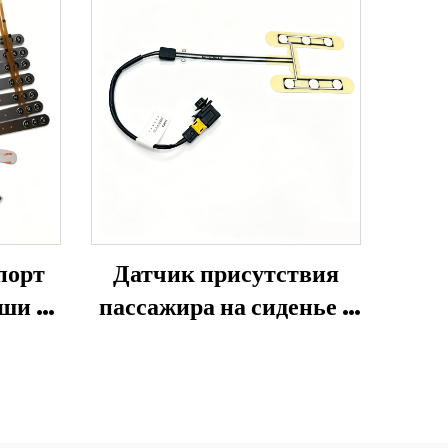
пь
порт
Датчик присутствия
ши из
пассажира на сиденье с
высокой
чувствительностью на
основе СКС, простая
установка внутрь