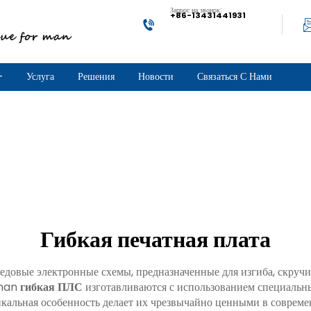
Запрос на звонок:
+86-13431441931
+
Услуга
Решения
Новости
Связаться С Нами
Гибкая печатная плата
едовые электронные схемы, предназначенные для изгиба, скручи
gman
гибкая ПЛС
изготавливаются с использованием специальн
альная особенность делает их чрезвычайно ценными в современн