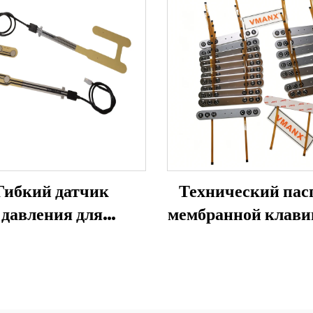
Гибкий датчик
Технический пас
давления для
мембранной клави
деления занятости
силикона
мобильного сиденья
SBR, высокоточное
обнаружение