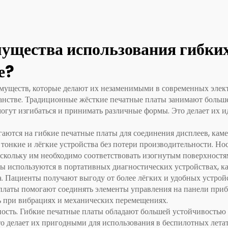
жиров для седанов,
недорожников,
тобусов и такси,
щества использования гибких
ндивидуальные
е?
меры для системы
уществ, которые делают их незаменимыми в современных элект
напоминания о
анстве. Традиционные жёсткие печатные платы занимают больш
тёгивании ремнём
могут изгибаться и принимать различные формы. Это делает их 
езопасности на
аются на гибкие печатные платы для соединения дисплеев, каме
редних и задних
 тонкие и лёгкие устройства без потери производительности. Но
оскольку им необходимо соответствовать изогнутым поверхностя
сиденьях
 используются в портативных диагностических устройствах, ка
а. Пациенты получают выгоду от более лёгких и удобных устрой
латы помогают соединять элементы управления на панели приб
ь при вибрациях и механических перемещениях.
сть. Гибкие печатные платы обладают большей устойчивостью 
 делает их пригодными для использования в беспилотных летат