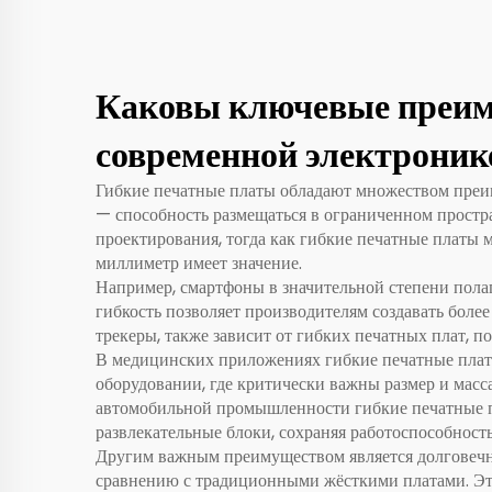
пасса
в
ав
Каковы ключевые преиму
и
современной электроник
раз
Гибкие печатные платы обладают множеством преим
— способность размещаться в ограниченном простр
прис
проектирования, тогда как гибкие печатные платы 
миллиметр имеет значение.
б
Например, смартфоны в значительной степени полаг
пе
гибкость позволяет производителям создавать более
трекеры, также зависит от гибких печатных плат, п
В медицинских приложениях гибкие печатные платы
оборудовании, где критически важны размер и масс
автомобильной промышленности гибкие печатные п
развлекательные блоки, сохраняя работоспособност
Другим важным преимуществом является долговечно
сравнению с традиционными жёсткими платами. Это