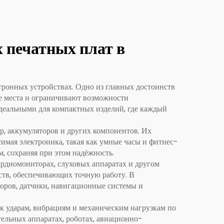
поролонового
наполнителя сиденья,
стабильная работа для
 печатных плат в
семейных автомобилей,
коммерческих фургонов
ронных устройствах. Одно из главных достоинств
и школьных автобусов,
е места и ограничивают возможности
напоминание о
идеальными для компактных изделий, где каждый
пристёгивании ремня
р, аккумуляторов и других компонентов. Их
безопасности
симая электроника, такая как умные часы и фитнес-
м, сохраняя при этом надёжность.
рдиомониторах, слуховых аппаратах и другом
ств, обеспечивающих точную работу. В
оров, датчики, навигационные системы и
к ударам, вибрациям и механическим нагрузкам по
ельных аппаратах, роботах, авиационно-